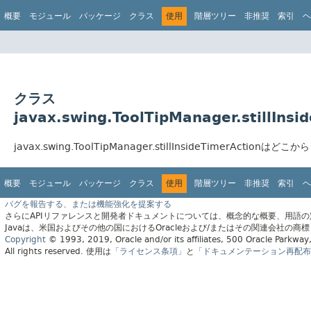
概要
モジュール
パッケージ
クラス
使用
階層ツリー
非推奨
索引
ヘ
クラス
javax.swing.ToolTipManager.stillIn
javax.swing.ToolTipManager.stillInsideTimerActio
概要
モジュール
パッケージ
クラス
使用
階層ツリー
非推奨
索引
ヘ
バグを報告する、または機能強化を提案する
さらにAPIリファレンスと開発者ドキュメントについては、概念的な概要、用語
Javaは、米国およびその他の国におけるOracleおよび/またはその関連会社の商
Copyright
© 1993, 2019, Oracle and/or its affiliates, 500 Oracle Parkw
All rights reserved.
使用は
「ライセンス条項」
と
「ドキュメンテーション再配布