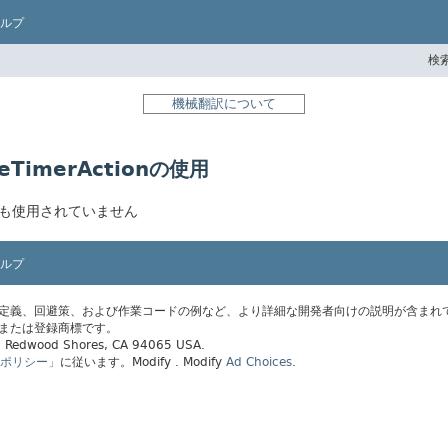
ルプ
検索
機械翻訳について
sideTimerActionの使用
nはどこからも使用されていません
ルプ
の定義、回避策、および作業コードの例など、より詳細な開発者向けの説明が含まれ
標または登録商標です。
ay, Redwood Shores, CA 94065 USA.
ポリシー」
に従います。
Modify
. Modify
Ad Choices
.