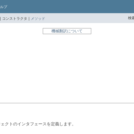
ルプ
検索
|
コンストラクタ |
メソッド
機械翻訳について
するオブジェクトのインタフェースを定義します。