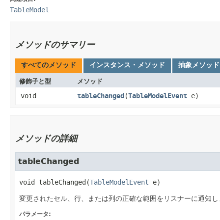
TableModel
メソッドのサマリー
すべてのメソッド
インスタンス・メソッド
抽象メソッド
修飾子と型
メソッド
void
tableChanged
​(
TableModelEvent
e)
メソッドの詳細
tableChanged
void
tableChanged
​(
TableModelEvent
 e)
変更されたセル、行、または列の正確な範囲をリスナーに通知し
パラメータ: