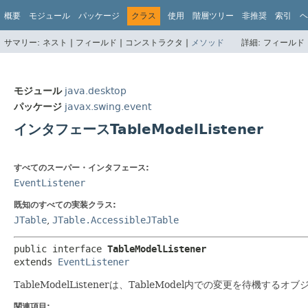
概要
モジュール
パッケージ
クラス
使用
階層ツリー
非推奨
索引
ヘ
サマリー:
ネスト |
フィールド |
コンストラクタ |
メソッド
詳細:
フィールド 
モジュール
java.desktop
パッケージ
javax.swing.event
インタフェースTableModelListener
すべてのスーパー・インタフェース:
EventListener
既知のすべての実装クラス:
JTable
,
JTable.AccessibleJTable
public interface 
TableModelListener
extends 
EventListener
TableModelListenerは、TableModel内での変更を待機
関連項目: