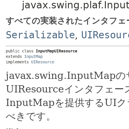
javax.swing.plaf.Inp
すべての実装されたインタフェ
Serializable
,
UIResour
public class 
InputMapUIResource
extends 
InputMap
implements 
UIResource
javax.swing.Input
UIResourceインタフ
InputMapを提供するU
べきです。