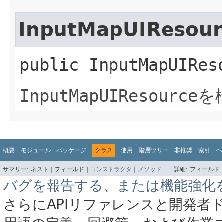
InputMapUIResour
public
InputMapUIRes
InputMapUIResource
を
概要
モジュール
パッケージ
クラス
使用
階層ツリー
非推奨
索引
ヘ
サマリー:
ネスト |
フィールド |
コンストラクタ
|
メソッド
詳細:
フィールド 
バグを報告する、または機能強化
さらにAPIリファレンスと開発者