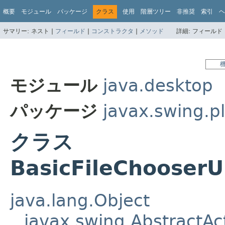
概要
モジュール
パッケージ
クラス
使用
階層ツリー
非推奨
索引
ヘ
サマリー:
ネスト |
フィールド
|
コンストラクタ
|
メソッド
詳細:
フィールド 
モジュール
java.desktop
パッケージ
javax.swing.pl
クラス
BasicFileChooserU
java.lang.Object
javax.swing.AbstractAc