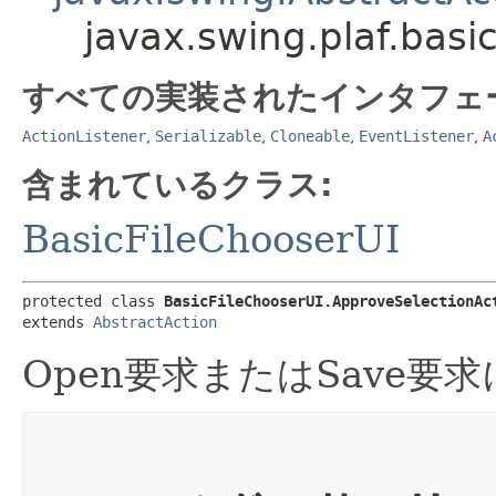
javax.swing.plaf.basi
すべての実装されたインタフェ
ActionListener
,
Serializable
,
Cloneable
,
EventListener
,
A
含まれているクラス:
BasicFileChooserUI
protected class 
BasicFileChooserUI.ApproveSelectionAc
extends 
AbstractAction
Open要求またはSave要