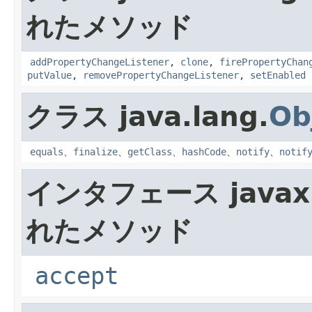
れたメソッド
addPropertyChangeListener
,
clone
,
firePropertyChan
putValue
,
removePropertyChangeListener
,
setEnabled
クラス java.lang.
Ob
equals
、
finalize
、
getClass
、
hashCode
、
notify
、
notif
インタフェース javax.
れたメソッド
accept