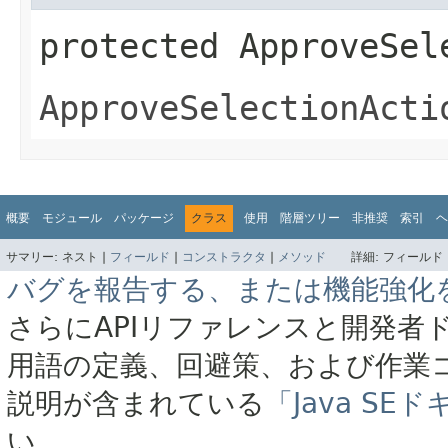
protected
ApproveSel
ApproveSelectionActi
概要
モジュール
パッケージ
クラス
使用
階層ツリー
非推奨
索引
ヘ
サマリー:
ネスト |
フィールド
|
コンストラクタ
|
メソッド
詳細:
フィールド 
バグを報告する、または機能強化
さらにAPIリファレンスと開発者
用語の定義、回避策、および作業
説明が含まれている
「Java S
い。