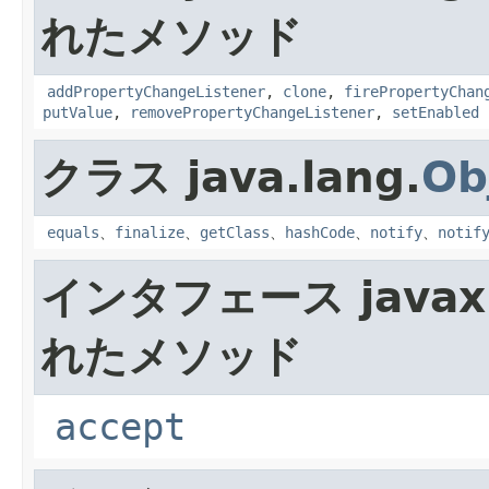
れたメソッド
addPropertyChangeListener
,
clone
,
firePropertyChan
putValue
,
removePropertyChangeListener
,
setEnabled
クラス java.lang.
Ob
equals
、
finalize
、
getClass
、
hashCode
、
notify
、
notif
インタフェース javax.
れたメソッド
accept