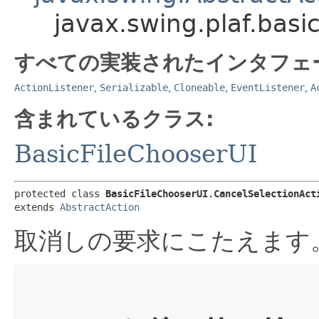
javax.swing.plaf.basi
すべての実装されたインタフェ
ActionListener
,
Serializable
,
Cloneable
,
EventListener
,
A
含まれているクラス:
BasicFileChooserUI
protected class 
BasicFileChooserUI.CancelSelectionAct
extends 
AbstractAction
取消しの要求にこたえます