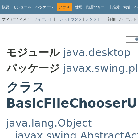
概要
モジュール
パッケージ
クラス
使用
階層ツリー
非推奨
索引
ヘ
サマリー:
ネスト |
フィールド
|
コンストラクタ
|
メソッド
詳細:
フィールド 
モジュール
java.desktop
パッケージ
javax.swing.pl
クラス
BasicFileChooserU
java.lang.Object
javax.swing.AbstractAc