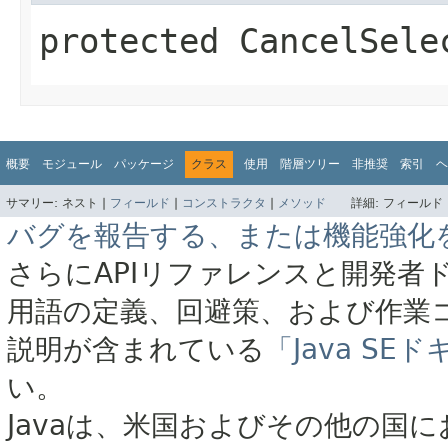
protected
CancelSele
概要
モジュール
パッケージ
クラス
使用
階層ツリー
非推奨
索引
ヘ
サマリー:
ネスト |
フィールド
|
コンストラクタ
|
メソッド
詳細:
フィールド 
バグを報告する、または機能強化
さらにAPIリファレンスと開発者
用語の定義、回避策、および作業
説明が含まれている
「Java S
い。
Javaは、米国およびその他の国に