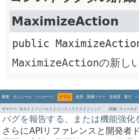
MaximizeAction
public
MaximizeActio
MaximizeAction
の新し
概要
モジュール
パッケージ
クラス
使用
階層ツリー
非推奨
索引
ヘ
サマリー:
ネスト |
フィールド
|
コンストラクタ
|
メソッド
詳細:
フィールド 
バグを報告する、または機能強化
さらにAPIリファレンスと開発者