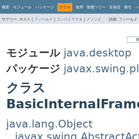
概要
モジュール
パッケージ
クラス
使用
階層ツリー
非推奨
索引
ヘ
サマリー:
ネスト |
フィールド
|
コンストラクタ
|
メソッド
詳細:
フィールド 
モジュール
java.desktop
パッケージ
javax.swing.pl
クラス
BasicInternalFram
java.lang.Object
javax.swing.AbstractAc