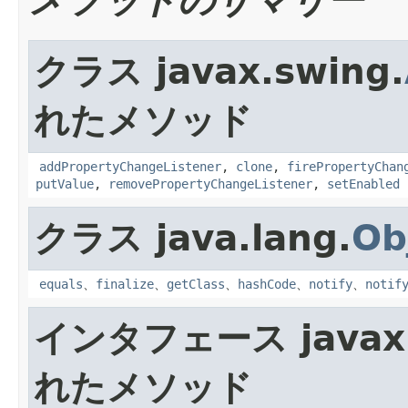
メソッドのサマリー
クラス javax.swing.
れたメソッド
addPropertyChangeListener
,
clone
,
firePropertyChan
putValue
,
removePropertyChangeListener
,
setEnabled
クラス java.lang.
Ob
equals
、
finalize
、
getClass
、
hashCode
、
notify
、
notif
インタフェース javax.
れたメソッド