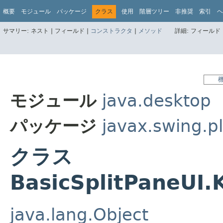
概要
モジュール
パッケージ
クラス
使用
階層ツリー
非推奨
索引
ヘ
サマリー:
ネスト |
フィールド |
コンストラクタ
|
メソッド
詳細:
フィールド 
モジュール
java.desktop
パッケージ
javax.swing.pl
クラス
BasicSplitPaneUI
java.lang.Object