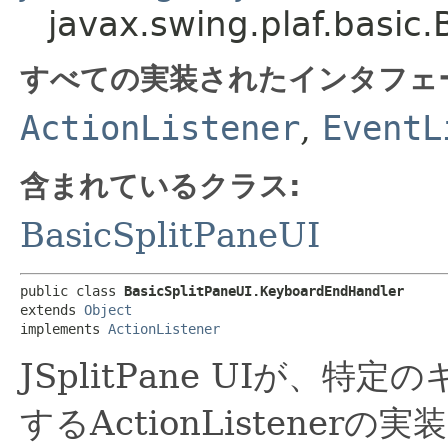
javax.swing.plaf.basic
すべての実装されたインタフェ
ActionListener
,
EventL
含まれているクラス:
BasicSplitPaneUI
public class 
BasicSplitPaneUI.KeyboardEndHandler
extends 
Object
implements 
ActionListener
JSplitPane UIが、
するActionListenerの