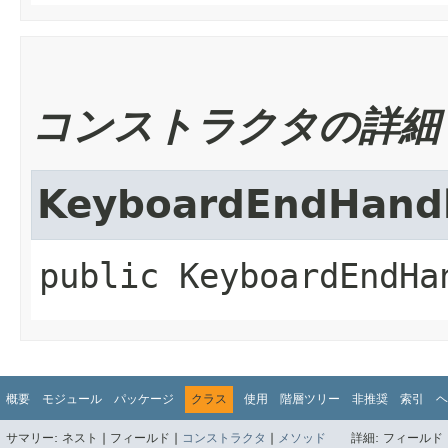
コンストラクタの詳細
KeyboardEndHand
public
KeyboardEndHa
概要
モジュール
パッケージ
クラス
使用
階層ツリー
非推奨
索引
ヘ
サマリー:
ネスト |
フィールド |
コンストラクタ
|
メソッド
詳細:
フィールド 