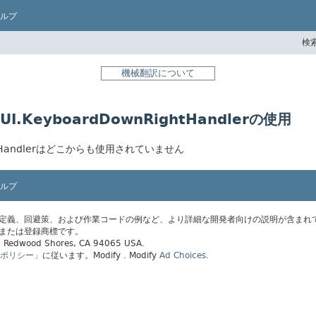
ルプ
検索
機械翻訳について
aneUI.KeyboardDownRightHandlerの使用
ownRightHandlerはどこからも使用されていません
ルプ
の定義、回避策、および作業コードの例など、より詳細な開発者向けの説明が含まれ
標または登録商標です。
ay, Redwood Shores, CA 94065 USA.
ポリシー」
に従います。
Modify
. Modify
Ad Choices
.