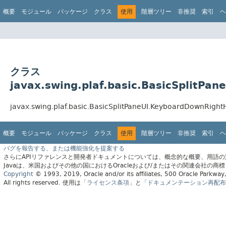
概要
モジュール
パッケージ
クラス
使用
階層ツリー
非推奨
索引
ヘ
クラス
javax.swing.plaf.basic.BasicSplitP
javax.swing.plaf.basic.BasicSplitPaneUI.KeyboardD
概要
モジュール
パッケージ
クラス
使用
階層ツリー
非推奨
索引
ヘ
バグを報告する、または機能強化を提案する
さらにAPIリファレンスと開発者ドキュメントについては、概念的な概要、用語
Javaは、米国およびその他の国におけるOracleおよび/またはその関連会社の商
Copyright
© 1993, 2019, Oracle and/or its affiliates, 500 Oracle Parkw
All rights reserved.
使用は
「ライセンス条項」
と
「ドキュメンテーション再配布