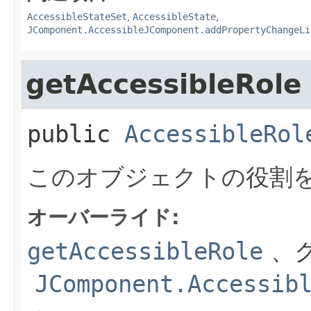
AccessibleStateSet
,
AccessibleState
,
JComponent.AccessibleJComponent.addPropertyChangeLi
getAccessibleRole
public
AccessibleRol
このオブジェクトの役割
オーバーライド:
getAccessibleRole
、ク
JComponent.Accessib