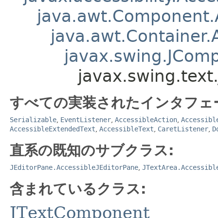
java.awt.Component
java.awt.Container
javax.swing.JCom
javax.swing.tex
すべての実装されたインタフェ
Serializable
,
EventListener
,
AccessibleAction
,
Accessibl
AccessibleExtendedText
,
AccessibleText
,
CaretListener
,
D
直系の既知のサブクラス:
JEditorPane.AccessibleJEditorPane
,
JTextArea.Accessibl
含まれているクラス:
JTextComponent