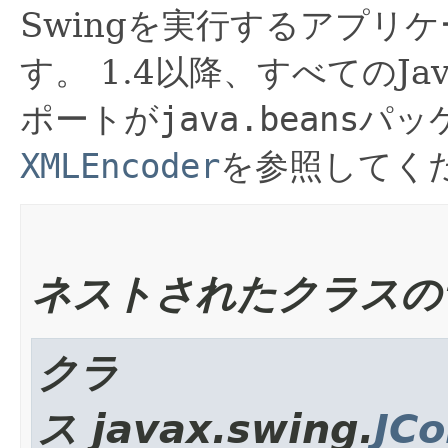
Swingを実行するアプリ
す。
1.4以降、すべてのJa
ポートが
java.beans
パッ
XMLEncoder
を参照してく
ネストされたクラスの
クラ
ス javax.swing.
JC