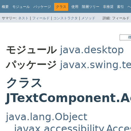
概要
モジュール
パッケージ
クラス
使用
階層ツリー
非推奨
索引
ヘ
サマリー:
ネスト
|
フィールド
|
コンストラクタ
|
メソッド
詳細:
フィールド 
モジュール
java.desktop
パッケージ
javax.swing.t
クラス
JTextComponent.A
java.lang.Object
javax.accessibility.Acc