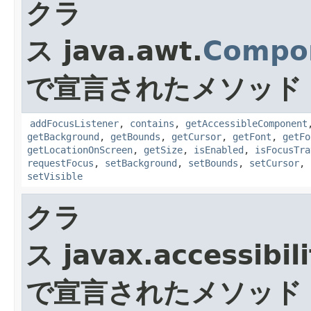
クラ
ス java.awt.
Compo
で宣言されたメソッド
addFocusListener
,
contains
,
getAccessibleComponent
getBackground
,
getBounds
,
getCursor
,
getFont
,
getFo
getLocationOnScreen
,
getSize
,
isEnabled
,
isFocusTra
requestFocus
,
setBackground
,
setBounds
,
setCursor
,
setVisible
クラ
ス javax.accessibili
で宣言されたメソッド