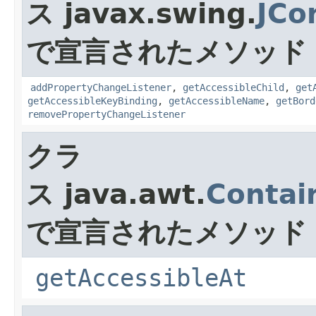
ス javax.swing.
JCo
で宣言されたメソッド
addPropertyChangeListener
,
getAccessibleChild
,
get
getAccessibleKeyBinding
,
getAccessibleName
,
getBord
removePropertyChangeListener
クラ
ス java.awt.
Contai
で宣言されたメソッド
getAccessibleAt