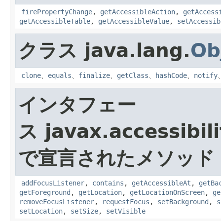
firePropertyChange
,
getAccessibleAction
,
getAccess
getAccessibleTable
,
getAccessibleValue
,
setAccessib
クラス java.lang.
Ob
clone
、
equals
、
finalize
、
getClass
、
hashCode
、
notify
インタフェー
ス javax.accessibili
で宣言されたメソッド
addFocusListener
,
contains
,
getAccessibleAt
,
getBa
getForeground
,
getLocation
,
getLocationOnScreen
,
ge
removeFocusListener
,
requestFocus
,
setBackground
,
s
setLocation
,
setSize
,
setVisible