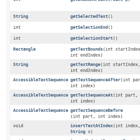
String
getSelectedText
()
int
getSelectionEnd
()
int
getSelectionStart
()
Rectangle
getTextBounds
​(int startInde
int endIndex)
String
getTextRange
​(int startIndex
int endIndex)
AccessibleTextSequence
getTextSequenceAfter
​(int pa
int index)
AccessibleTextSequence
getTextSequenceAt
​(int part,
int index)
AccessibleTextSequence
getTextSequenceBefore
(int part, int index)
void
insertTextAtIndex
​(int index
String
s)