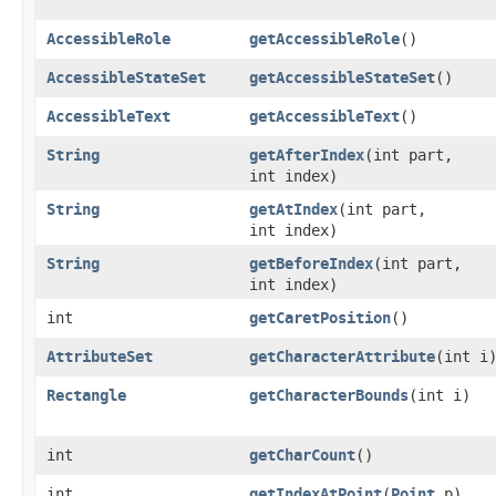
AccessibleRole
getAccessibleRole
()
AccessibleStateSet
getAccessibleStateSet
()
AccessibleText
getAccessibleText
()
String
getAfterIndex
​(int part,
int index)
String
getAtIndex
​(int part,
int index)
String
getBeforeIndex
​(int part,
int index)
int
getCaretPosition
()
AttributeSet
getCharacterAttribute
​(int i
Rectangle
getCharacterBounds
​(int i)
int
getCharCount
()
int
getIndexAtPoint
​(
Point
p)