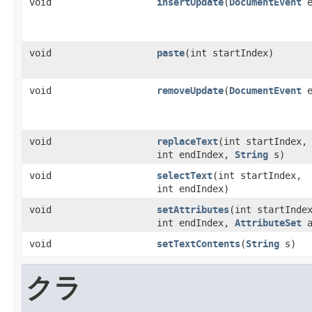
void
insertUpdate
​(
DocumentEvent
e
void
paste
​(int startIndex)
void
removeUpdate
​(
DocumentEvent
e
void
replaceText
​(int startIndex,
int endIndex,
String
s)
void
selectText
​(int startIndex,
int endIndex)
void
setAttributes
​(int startInde
int endIndex,
AttributeSet
a
void
setTextContents
​(
String
s)
クラ