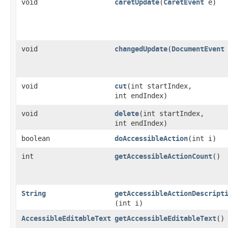
void
caretUpdate
​(
CaretEvent
e)
void
changedUpdate
​(
DocumentEvent
void
cut
​(int startIndex,
int endIndex)
void
delete
​(int startIndex,
int endIndex)
boolean
doAccessibleAction
​(int i)
int
getAccessibleActionCount
()
String
getAccessibleActionDescript
(int i)
AccessibleEditableText
getAccessibleEditableText
()