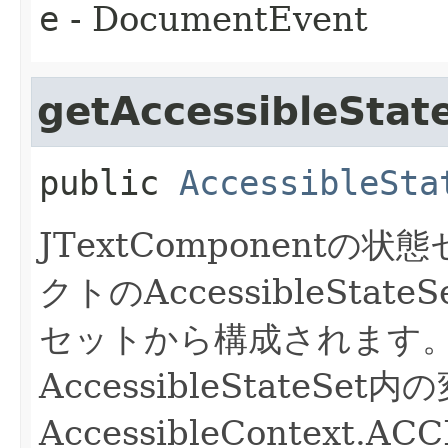
e
- DocumentEvent
getAccessibleStat
public
AccessibleSta
JTextComponent
クトのAccessibleStateS
セットから構成されます
AccessibleStateSet
AccessibleContext.A