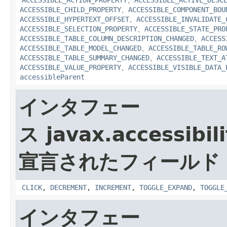
ACCESSIBLE_ACTION_PROPERTY
、
ACCESSIBLE_ACTIVE_DESC
ACCESSIBLE_CHILD_PROPERTY
、
ACCESSIBLE_COMPONENT_BOU
ACCESSIBLE_HYPERTEXT_OFFSET
、
ACCESSIBLE_INVALIDATE_
ACCESSIBLE_SELECTION_PROPERTY
、
ACCESSIBLE_STATE_PRO
ACCESSIBLE_TABLE_COLUMN_DESCRIPTION_CHANGED
、
ACCESS
ACCESSIBLE_TABLE_MODEL_CHANGED
、
ACCESSIBLE_TABLE_RO
ACCESSIBLE_TABLE_SUMMARY_CHANGED
、
ACCESSIBLE_TEXT_A
ACCESSIBLE_VALUE_PROPERTY
、
ACCESSIBLE_VISIBLE_DATA_
accessibleParent
インタフェー
ス javax.accessibili
宣言されたフィールド
CLICK
,
DECREMENT
,
INCREMENT
,
TOGGLE_EXPAND
,
TOGGLE
インタフェー