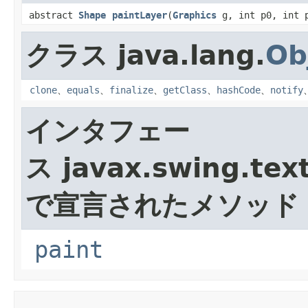
abstract
Shape
paintLayer
​(
Graphics
g, int p0, int
クラス java.lang.
Ob
clone
、
equals
、
finalize
、
getClass
、
hashCode
、
notify
インタフェー
ス javax.swing.text
で宣言されたメソッド
paint