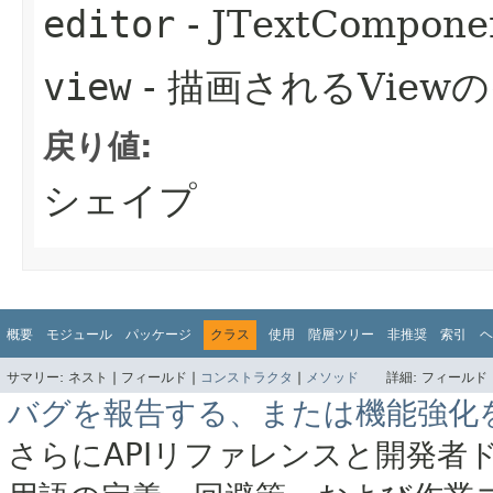
editor
- JTextCompone
view
- 描画されるView
戻り値:
シェイプ
概要
モジュール
パッケージ
クラス
使用
階層ツリー
非推奨
索引
ヘ
サマリー:
ネスト |
フィールド |
コンストラクタ
|
メソッド
詳細:
フィールド 
バグを報告する、または機能強化
さらにAPIリファレンスと開発者