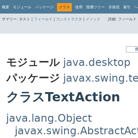
概要
モジュール
パッケージ
クラス
使用
階層ツリー
非推奨
索引
ヘ
サマリー:
ネスト |
フィールド
|
コンストラクタ
|
メソッド
詳細:
フィールド 
モジュール
java.desktop
パッケージ
javax.swing.t
クラスTextAction
java.lang.Object
javax.swing.AbstractAc