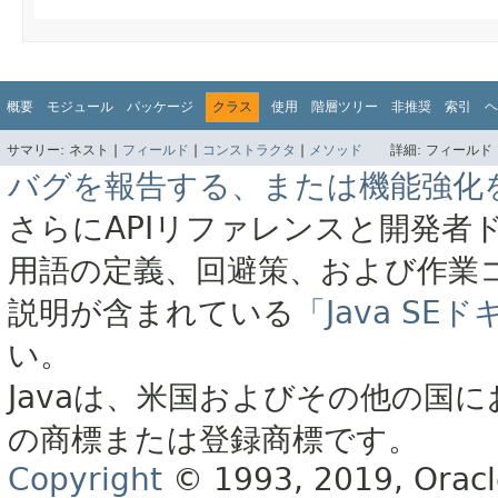
概要
モジュール
パッケージ
クラス
使用
階層ツリー
非推奨
索引
ヘ
サマリー:
ネスト |
フィールド
|
コンストラクタ
|
メソッド
詳細:
フィールド 
バグを報告する、または機能強化
さらにAPIリファレンスと開発者
用語の定義、回避策、および作業
説明が含まれている
「Java S
い。
Javaは、米国およびその他の国に
の商標または登録商標です。
Copyright
© 1993, 2019, Oracle 