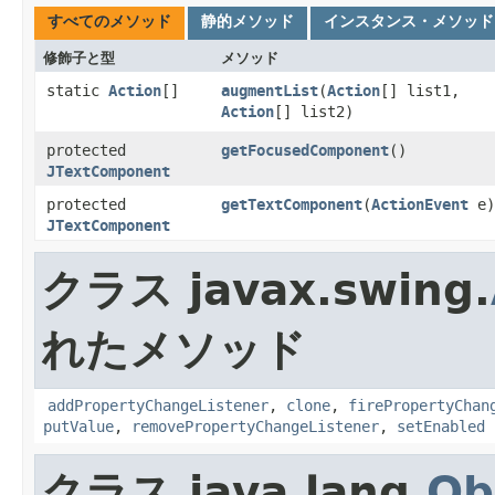
すべてのメソッド
静的メソッド
インスタンス・メソッド
修飾子と型
メソッド
static
Action
[]
augmentList
​(
Action
[] list1,
Action
[] list2)
protected
getFocusedComponent
()
JTextComponent
protected
getTextComponent
​(
ActionEvent
e)
JTextComponent
クラス javax.swing.
れたメソッド
addPropertyChangeListener
,
clone
,
firePropertyChan
putValue
,
removePropertyChangeListener
,
setEnabled
クラス java.lang.
Ob