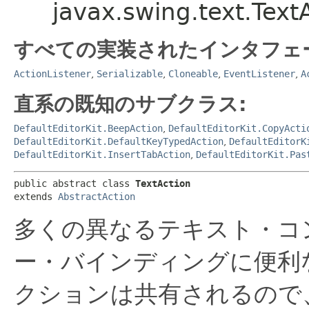
javax.swing.text.Text
すべての実装されたインタフェ
ActionListener
,
Serializable
,
Cloneable
,
EventListener
,
A
直系の既知のサブクラス:
DefaultEditorKit.BeepAction
,
DefaultEditorKit.CopyActi
DefaultEditorKit.DefaultKeyTypedAction
,
DefaultEditorK
DefaultEditorKit.InsertTabAction
,
DefaultEditorKit.Pas
public abstract class 
TextAction
extends 
AbstractAction
多くの異なるテキスト・コ
ー・バインディングに便利
クションは共有されるので