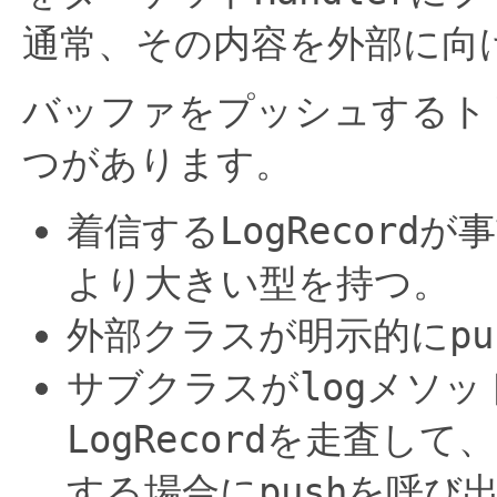
通常、その内容を外部に向
バッファをプッシュするト
つがあります。
着信する
LogRecord
が事
より大きい型を持つ。
外部クラスが明示的に
pu
サブクラスが
log
メソッ
LogRecord
を走査して、
する場合に
push
を呼び