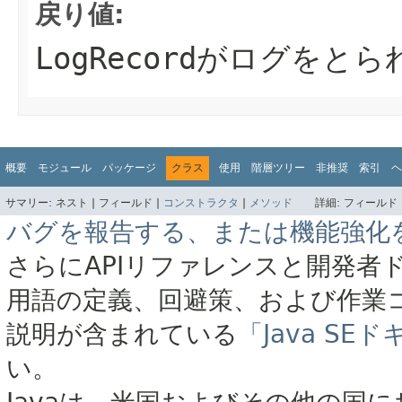
戻り値:
LogRecord
がログをとられ
概要
モジュール
パッケージ
クラス
使用
階層ツリー
非推奨
索引
ヘ
サマリー:
ネスト |
フィールド |
コンストラクタ
|
メソッド
詳細:
フィールド 
バグを報告する、または機能強化
さらにAPIリファレンスと開発者
用語の定義、回避策、および作業
説明が含まれている
「Java S
い。