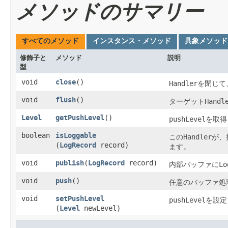
メソッドのサマリー
すべてのメソッド
インスタンス・メソッド
具象メソッド
修飾子と
メソッド
説明
型
void
close
()
Handler
を閉じて
void
flush
()
ターゲット
Handl
Level
getPushLevel
()
pushLevel
を取得
boolean
isLoggable
この
Handler
が、
(
LogRecord
record)
ます。
void
publish
​(
LogRecord
record)
内部バッファに
Lo
void
push
()
任意のバッファ処
void
setPushLevel
pushLevel
を設定
(
Level
newLevel)