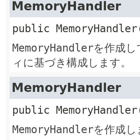
MemoryHandler
public
MemoryHandler
MemoryHandler
を作成し
ィに基づき構成します。
MemoryHandler
public
MemoryHandler
MemoryHandler
を作成し