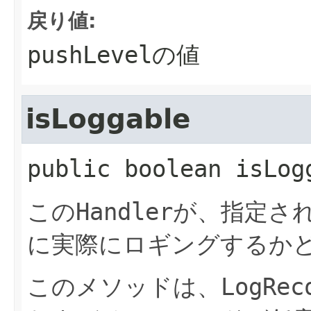
戻り値:
pushLevel
の値
isLoggable
public
boolean
isLog
この
Handler
が、指定さ
に実際にロギングするか
このメソッドは、
LogRec