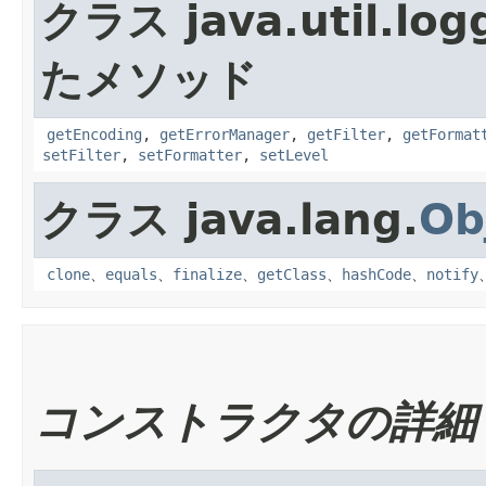
クラス java.util.log
たメソッド
getEncoding
,
getErrorManager
,
getFilter
,
getFormat
setFilter
,
setFormatter
,
setLevel
クラス java.lang.
Ob
clone
、
equals
、
finalize
、
getClass
、
hashCode
、
notify
コンストラクタの詳細