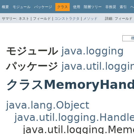
概要
モジュール
パッケージ
クラス
使用
階層ツリー
非推奨
索引
ヘ
サマリー:
ネスト |
フィールド |
コンストラクタ
|
メソッド
詳細:
フィールド 
モジュール
java.logging
パッケージ
java.util.loggi
クラスMemoryHand
java.lang.Object
java.util.logging.Handl
java.util.logging.Me