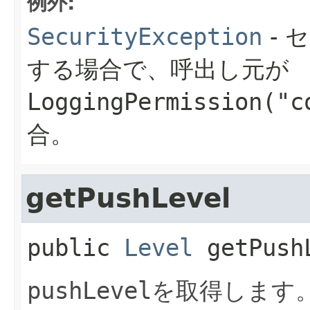
例外:
SecurityException
- 
する場合で、呼出し元が
LoggingPermission("c
合。
getPushLevel
public
Level
getPush
pushLevel
を取得します