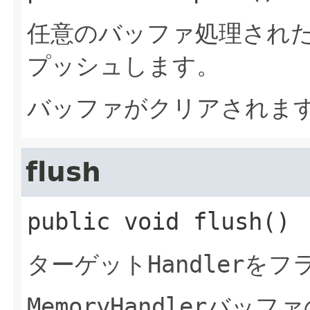
任意のバッファ処理され
プッシュします。
バッファがクリアされま
flush
public
void
flush
()
ターゲット
Handler
をフ
MemoryHandler
バッファ