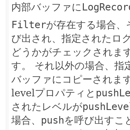
内部バッファに
LogRecor
Filter
が存在する場合、
び出され、指定されたロ
どうかがチェックされま
す。
それ以外の場合、指
バッファにコピーされま
levelプロパティと
pushL
されたレベルが
pushLeve
場合、
push
を呼び出すこ