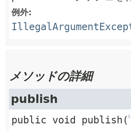
例外:
IllegalArgumentExcep
メソッドの詳細
publish
L
public
void
publish
​(