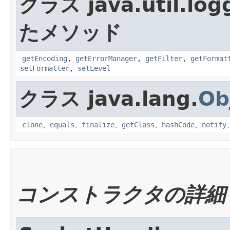
クラス java.util.log
たメソッド
getEncoding
,
getErrorManager
,
getFilter
,
getFormat
setFormatter
,
setLevel
クラス java.lang.
Ob
clone
、
equals
、
finalize
、
getClass
、
hashCode
、
notify
コンストラクタの詳細