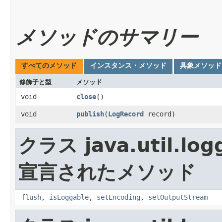
メソッドのサマリー
すべてのメソッド
インスタンス・メソッド
具象メソッド
修飾子と型
メソッド
void
close
()
void
publish
​(
LogRecord
record)
クラス java.util.log
宣言されたメソッド
flush
,
isLoggable
,
setEncoding
,
setOutputStream