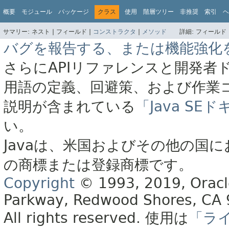
概要
モジュール
パッケージ
クラス
使用
階層ツリー
非推奨
索引
ヘ
サマリー:
ネスト |
フィールド |
コンストラクタ
|
メソッド
詳細:
フィールド 
バグを報告する、または機能強化
さらにAPIリファレンスと開発者
用語の定義、回避策、および作業
説明が含まれている
「Java S
い。
Javaは、米国およびその他の国に
の商標または登録商標です。
Copyright
© 1993, 2019, Oracle 
Parkway, Redwood Shores, CA
All rights reserved.
使用は
「ラ