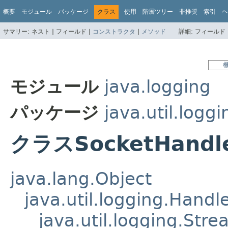
概要
モジュール
パッケージ
クラス
使用
階層ツリー
非推奨
索引
ヘ
サマリー:
ネスト |
フィールド |
コンストラクタ
|
メソッド
詳細:
フィールド 
モジュール
java.logging
パッケージ
java.util.loggi
クラスSocketHandl
java.lang.Object
java.util.logging.Handl
java.util.logging.Str