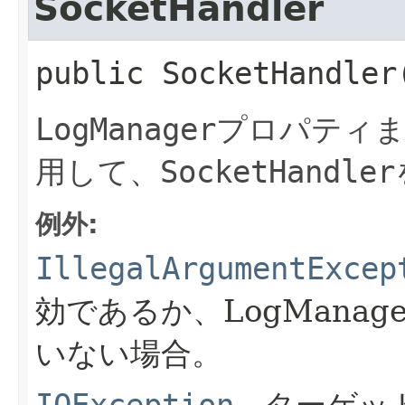
SocketHandler
public
SocketHandler
LogManager
プロパティ
用して、
SocketHandler
例外:
IllegalArgumentExcep
効であるか、LogMana
いない場合。