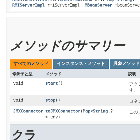
RMIServerImpl
rmiServerImpl,
MBeanServer
mbeanServe
メソッドのサマリー
すべてのメソッド
インスタンス・メソッド
具象メソッド
修飾子と型
メソッド
説明
void
start
()
アク
す。
void
stop
()
コネ
JMXConnector
toJMXConnector
​(
Map
<
String
,​?
この
> env)
クラ