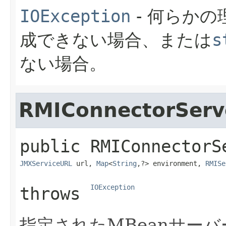
IOException
- 何らか
成できない場合、または
s
ない場合。
RMIConnectorServ
public
RMIConnectorS
JMXServiceURL
 url, 
Map
<
String
,​?> environment, 
RMISe
IOException
throws 
指定されたMBeanサーバ