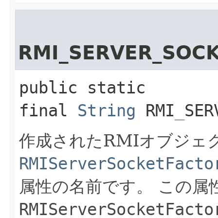
RMI_SERVER_SOCK
public static 
final
String
RMI_SER
作成されたRMIオブジェ
RMIServerSocketFacto
属性の名前です。
この属
RMIServerSocketFacto