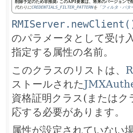
削除予定のため非推奨: このAPI要素は、将来のバージョン
代わりに
CREDENTIALS_FILTER_PATTERN
を
「フィルタ・パタ
RMIServer.newClient(
のパラメータとして受け
指定する属性の名前。
このクラスのリストは、
R
ストールされた
JMXAuthe
資格証明クラス(またはク
応する必要があります。
属性が設定されていない場