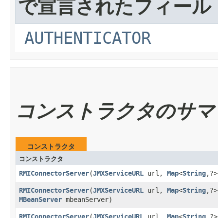
で宣言されたフィール
AUTHENTICATOR
コンストラクタのサマ
コンストラクタ
コンストラクタ
RMIConnectorServer
​(
JMXServiceURL
url,
Map
<
String
,​?
RMIConnectorServer
​(
JMXServiceURL
url,
Map
<
String
,​?
MBeanServer
mbeanServer)
RMIConnectorServer
​(
JMXServiceURL
url,
Map
<
String
,​?