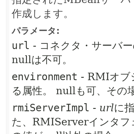
作成します。
パラメータ:
url
- コネクタ・サーバ
nullは不可。
environment
- RMIオ
る属性。
nullも可、そ
rmiServerImpl
-
url
に
た、RMIServerインタ