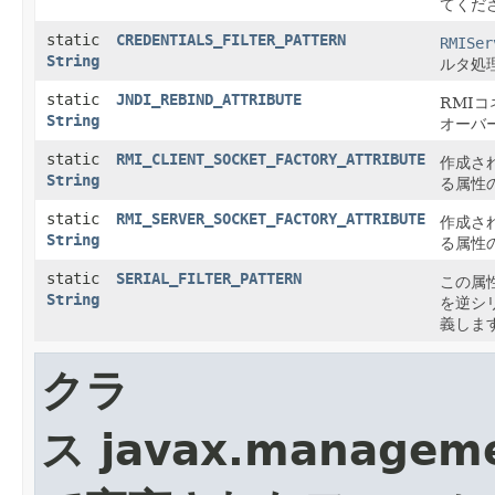
てくだ
static
CREDENTIALS_FILTER_PATTERN
RMISer
String
ルタ処
static
JNDI_REBIND_ATTRIBUTE
RMI
String
オーバ
static
RMI_CLIENT_SOCKET_FACTORY_ATTRIBUTE
作成さ
String
る属性
static
RMI_SERVER_SOCKET_FACTORY_ATTRIBUTE
作成さ
String
る属性
static
SERIAL_FILTER_PATTERN
この属
String
を逆シ
義しま
クラ
ス javax.manageme