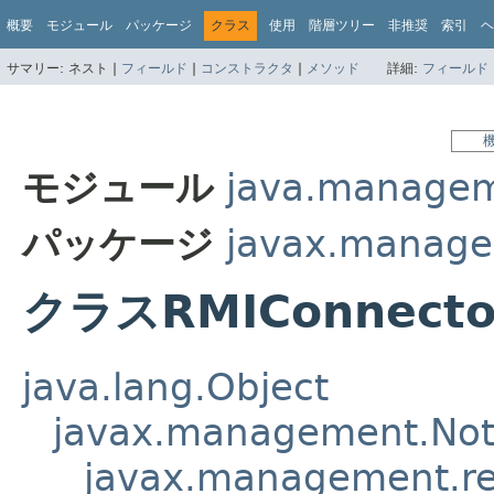
概要
モジュール
パッケージ
クラス
使用
階層ツリー
非推奨
索引
ヘ
サマリー:
ネスト |
フィールド
|
コンストラクタ
|
メソッド
詳細:
フィールド
モジュール
java.managem
パッケージ
javax.manage
クラスRMIConnecto
java.lang.Object
javax.management.Noti
javax.management.r