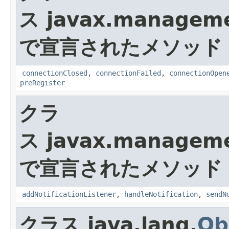
ス javax.manageme
で宣言されたメソッド
connectionClosed
,
connectionFailed
,
connectionOpen
preRegister
クラ
ス javax.manageme
で宣言されたメソッド
addNotificationListener
,
handleNotification
,
sendN
クラス java.lang.
Ob