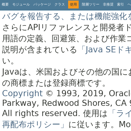
概要
モジュール
パッケージ
クラス
使用
階層ツリー
非推奨
索引
ヘ
バグを報告する、または機能強化
さらにAPIリファレンスと開発者
用語の定義、回避策、および作業
説明が含まれている
「Java S
い。
Javaは、米国およびその他の国に
の商標または登録商標です。
Copyright
© 1993, 2019, Oracle 
Parkway, Redwood Shores, CA
All rights reserved.
使用は
「ラ
再配布ポリシー」
に従います。
Mo