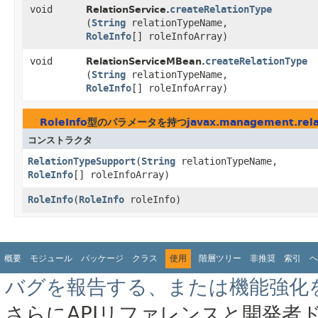
void
createRelationType
RelationService.
(
String
relationTypeName,
RoleInfo
[] roleInfoArray)
void
createRelationType
RelationServiceMBean.
(
String
relationTypeName,
RoleInfo
[] roleInfoArray)
RoleInfo
型のパラメータを持つ
javax.management.rela
コンストラクタ
RelationTypeSupport
​(
String
relationTypeName,
RoleInfo
[] roleInfoArray)
RoleInfo
​(
RoleInfo
roleInfo)
概要
モジュール
パッケージ
クラス
使用
階層ツリー
非推奨
索引
ヘ
バグを報告する、または機能強化
さらにAPIリファレンスと開発者