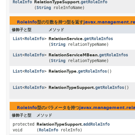
RoleInfo
getRoleInfo
RelationTypeSupport.
(
String
roleInfoName)
RoleInfo
型の引数を持つ型を返す
javax.management.re
修飾子と型
メソッド
List
<
RoleInfo
>
getRoleInfos
RelationService.
(
String
relationTypeName)
List
<
RoleInfo
>
getRoleInfos
RelationServiceMBean.
(
String
relationTypeName)
List
<
RoleInfo
>
getRoleInfos
()
RelationType.
List
<
RoleInfo
>
getRoleInfos
()
RelationTypeSupport.
RoleInfo
型のパラメータを持つ
javax.management.rela
修飾子と型
メソッド
protected
addRoleInfo
RelationTypeSupport.
void
(
RoleInfo
roleInfo)