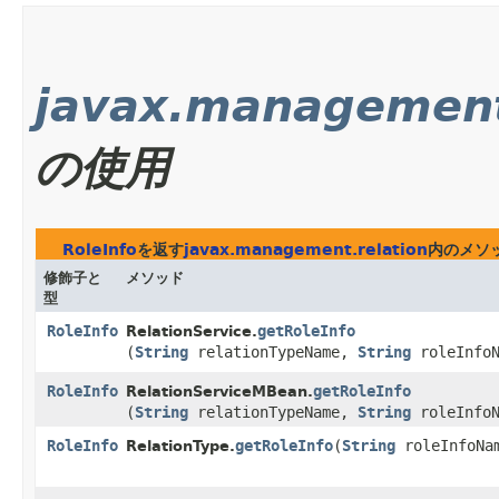
javax.management
の使用
RoleInfo
を返す
javax.management.relation
内のメソ
修飾子と
メソッド
型
RoleInfo
getRoleInfo
RelationService.
(
String
relationTypeName,
String
roleInfoN
RoleInfo
getRoleInfo
RelationServiceMBean.
(
String
relationTypeName,
String
roleInfoN
RoleInfo
getRoleInfo
​(
String
roleInfoNa
RelationType.