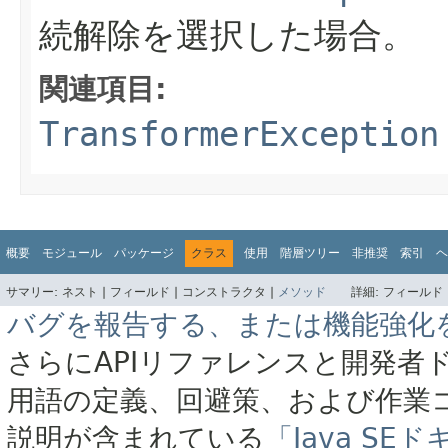
続解除を選択した場合。
関連項目:
TransformerException
概要
モジュール
パッケージ
クラス
使用
階層ツリー
非推奨
索引
ヘ
サマリー:
ネスト |
フィールド |
コンストラクタ |
メソッド
詳細:
フィールド 
バグを報告する、または機能強化
さらにAPIリファレンスと開発者
用語の定義、回避策、および作業
説明が含まれている
「Java S