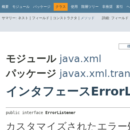
概要
モジュール
パッケージ
クラス
使用
階層ツリー
非推奨
索引
ヘ
サマリー:
ネスト |
フィールド |
コンストラクタ |
メソッド
詳細:
フィールド 
モジュール
java.xml
パッケージ
javax.xml.tra
インタフェースErrorLi
public interface 
ErrorListener
カスタマイズされたエラー