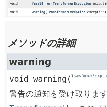
void
fatalError
​(
TransformerException
excepti
void
warning
​(
TransformerException
exception)
メソッドの詳細
warning
TransformerExcepti
void
warning
​(
警告の通知を受け取りま