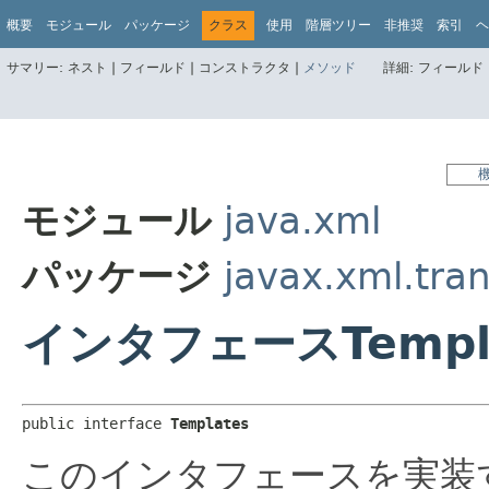
概要
モジュール
パッケージ
クラス
使用
階層ツリー
非推奨
索引
ヘ
サマリー:
ネスト |
フィールド |
コンストラクタ |
メソッド
詳細:
フィールド 
モジュール
java.xml
パッケージ
javax.xml.tra
インタフェースTempl
public interface 
Templates
このインタフェースを実装