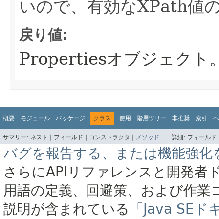
いので、有効なXPath値
戻り値:
Propertiesオブジェクト
概要
モジュール
パッケージ
クラス
使用
階層ツリー
非推奨
索引
ヘ
サマリー:
ネスト |
フィールド |
コンストラクタ |
メソッド
詳細:
フィールド 
バグを報告する、または機能強化
さらにAPIリファレンスと開発者
用語の定義、回避策、および作業
説明が含まれている
「Java S