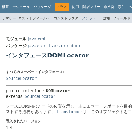
概要
モジュール
パッケージ
クラス
使用
階層ツリー
非推奨
索引
ヘ
サマリー:
ネスト |
フィールド |
コンストラクタ |
メソッド
詳細:
フィールド 
モジュール
java.xml
パッケージ
javax.xml.transform.dom
インタフェースDOMLocator
すべてのスーパー・インタフェース:
SourceLocator
public interface 
DOMLocator
extends 
SourceLocator
ソースDOM内のノードの位置を示し、主にエラー・レポートを目
ストする必要があります。
Transformer
は、このオブジェクトをエ
導入されたバージョン:
1.4