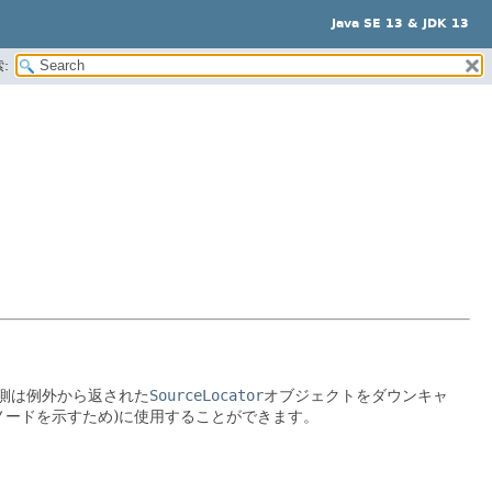
Java SE 13 & JDK 13
:
り側は例外から返された
SourceLocator
オブジェクトをダウンキャ
ノードを示すため)に使用することができます。