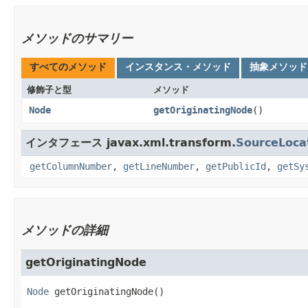
メソッドのサマリー
すべてのメソッド
インスタンス・メソッド
抽象メソッド
修飾子と型
メソッド
Node
getOriginatingNode
()
インタフェース javax.xml.transform.
SourceLoca
getColumnNumber
,
getLineNumber
,
getPublicId
,
getSy
メソッドの詳細
getOriginatingNode
Node
getOriginatingNode
()