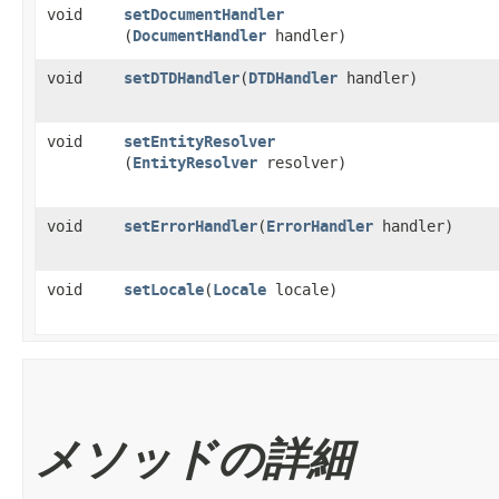
void
setDocumentHandler
(
DocumentHandler
handler)
void
setDTDHandler
​(
DTDHandler
handler)
void
setEntityResolver
(
EntityResolver
resolver)
void
setErrorHandler
​(
ErrorHandler
handler)
void
setLocale
​(
Locale
locale)
メソッドの詳細