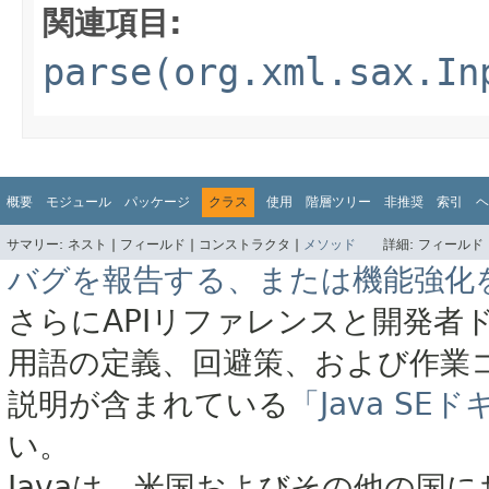
関連項目:
parse(org.xml.sax.In
概要
モジュール
パッケージ
クラス
使用
階層ツリー
非推奨
索引
ヘ
サマリー:
ネスト |
フィールド |
コンストラクタ |
メソッド
詳細:
フィールド 
バグを報告する、または機能強化
さらにAPIリファレンスと開発者
用語の定義、回避策、および作業
説明が含まれている
「Java S
い。
Javaは、米国およびその他の国に