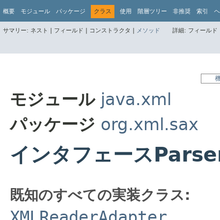
概要
モジュール
パッケージ
クラス
使用
階層ツリー
非推奨
索引
ヘ
サマリー:
ネスト |
フィールド |
コンストラクタ |
メソッド
詳細:
フィールド 
モジュール
java.xml
パッケージ
org.xml.sax
インタフェースParse
既知のすべての実装クラス:
XMLReaderAdapter