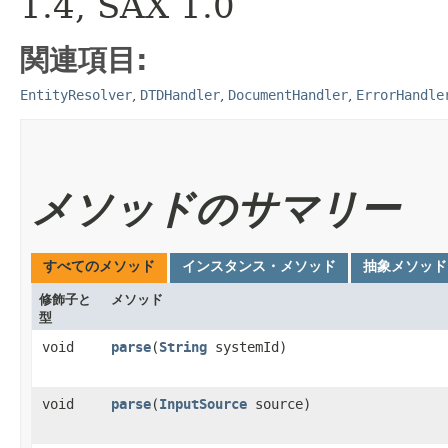
1.4, SAX 1.0
関連項目:
EntityResolver
,
DTDHandler
,
DocumentHandler
,
ErrorHandle
メソッドのサマリー
すべてのメソッド
インスタンス・メソッド
抽象メソッド
修飾子と
メソッド
型
void
parse
​(
String
systemId)
void
parse
​(
InputSource
source)