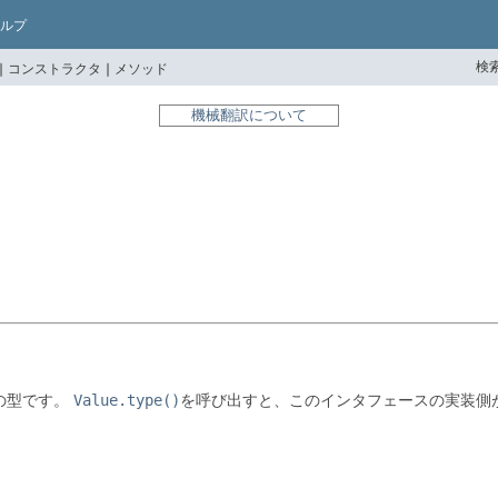
ルプ
検索
|
コンストラクタ |
メソッド
機械翻訳について
の型です。
Value.type()
を呼び出すと、このインタフェースの実装側