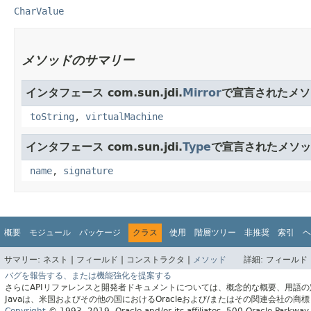
CharValue
メソッドのサマリー
インタフェース com.sun.jdi.
Mirror
で宣言されたメソ
toString
,
virtualMachine
インタフェース com.sun.jdi.
Type
で宣言されたメソッ
name
,
signature
概要
モジュール
パッケージ
クラス
使用
階層ツリー
非推奨
索引
ヘ
サマリー:
ネスト |
フィールド |
コンストラクタ |
メソッド
詳細:
フィールド 
バグを報告する、または機能強化を提案する
さらにAPIリファレンスと開発者ドキュメントについては、概念的な概要、用語
Javaは、米国およびその他の国におけるOracleおよび/またはその関連会社の商
Copyright
© 1993, 2019, Oracle and/or its affiliates, 500 Oracle Parkw