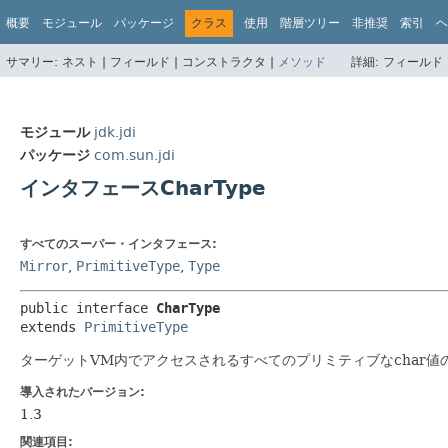
概要
モジュール
パッケージ
クラス
使用
階層ツリー
非推奨
索引
ヘ
サマリー:
ネスト |
フィールド |
コンストラクタ |
メソッド
詳細:
フィールド 
モジュール
jdk.jdi
パッケージ
com.sun.jdi
インタフェースCharType
すべてのスーパー・インタフェース:
Mirror
,
PrimitiveType
,
Type
public interface 
CharType
extends 
PrimitiveType
ターゲットVM内でアクセスされるすべてのプリミティブなchar値
導入されたバージョン:
1.3
関連項目: