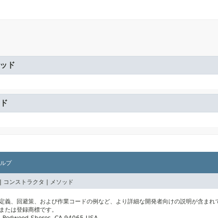
ッド
ド
ルプ
|
コンストラクタ |
メソッド
の定義、回避策、および作業コードの例など、より詳細な開発者向けの説明が含まれ
標または登録商標です。
ay, Redwood Shores, CA 94065 USA.