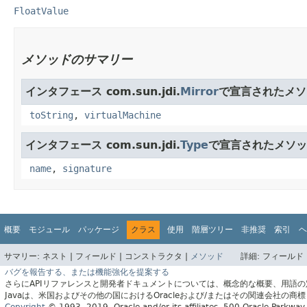
FloatValue
メソッドのサマリー
インタフェース com.sun.jdi.
Mirror
で宣言されたメソ
toString
,
virtualMachine
インタフェース com.sun.jdi.
Type
で宣言されたメソッ
name
,
signature
概要
モジュール
パッケージ
クラス
使用
階層ツリー
非推奨
索引
ヘ
サマリー:
ネスト |
フィールド |
コンストラクタ |
メソッド
詳細:
フィールド 
バグを報告する、または機能強化を提案する
さらにAPIリファレンスと開発者ドキュメントについては、概念的な概要、用語
Javaは、米国およびその他の国におけるOracleおよび/またはその関連会社の商
Copyright
© 1993, 2019, Oracle and/or its affiliates, 500 Oracle Parkw