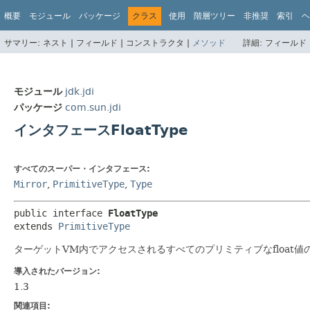
概要
モジュール
パッケージ
クラス
使用
階層ツリー
非推奨
索引
ヘ
サマリー:
ネスト |
フィールド |
コンストラクタ |
メソッド
詳細:
フィールド 
モジュール
jdk.jdi
パッケージ
com.sun.jdi
インタフェースFloatType
すべてのスーパー・インタフェース:
Mirror
,
PrimitiveType
,
Type
public interface 
FloatType
extends 
PrimitiveType
ターゲットVM内でアクセスされるすべてのプリミティブなfloat値
導入されたバージョン:
1.3
関連項目: