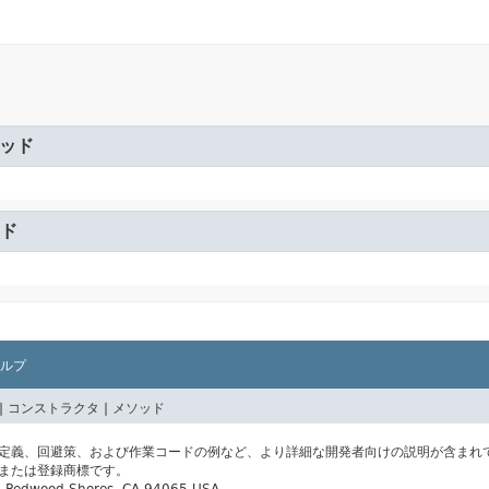
ッド
ド
ルプ
|
コンストラクタ |
メソッド
の定義、回避策、および作業コードの例など、より詳細な開発者向けの説明が含まれ
標または登録商標です。
ay, Redwood Shores, CA 94065 USA.