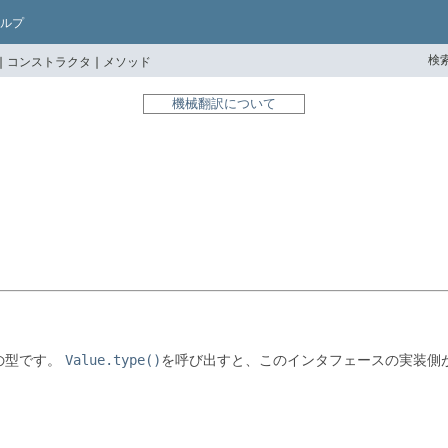
ルプ
検索
|
コンストラクタ |
メソッド
機械翻訳について
の型です。
Value.type()
を呼び出すと、このインタフェースの実装側