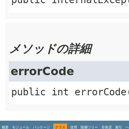
public
InternalExcep
メソッドの詳細
errorCode
public
int
errorCode
概要
モジュール
パッケージ
クラス
使用
階層ツリー
非推奨
索引
ヘ