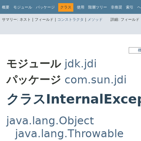
概要
モジュール
パッケージ
クラス
使用
階層ツリー
非推奨
索引
ヘ
サマリー:
ネスト |
フィールド |
コンストラクタ
|
メソッド
詳細:
フィールド 
モジュール
jdk.jdi
パッケージ
com.sun.jdi
クラスInternalExcep
java.lang.Object
java.lang.Throwable