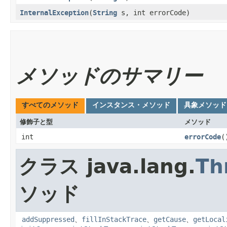
InternalException
​(
String
s, int errorCode)
メソッドのサマリー
すべてのメソッド
インスタンス・メソッド
具象メソッド
修飾子と型
メソッド
int
errorCode
(
クラス java.lang.
Th
ソッド
addSuppressed
、
fillInStackTrace
、
getCause
、
getLocal