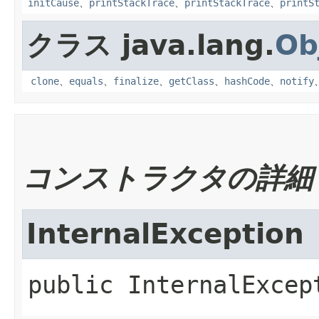
initCause
、
printStackTrace
、
printStackTrace
、
printS
クラス java.lang.
Ob
clone
、
equals
、
finalize
、
getClass
、
hashCode
、
notify
コンストラクタの詳細
InternalException
public
InternalExcep