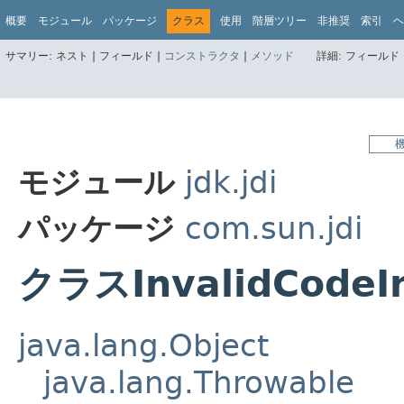
概要
モジュール
パッケージ
クラス
使用
階層ツリー
非推奨
索引
ヘ
サマリー:
ネスト |
フィールド |
コンストラクタ
|
メソッド
詳細:
フィールド 
モジュール
jdk.jdi
パッケージ
com.sun.jdi
クラスInvalidCodeI
java.lang.Object
java.lang.Throwable