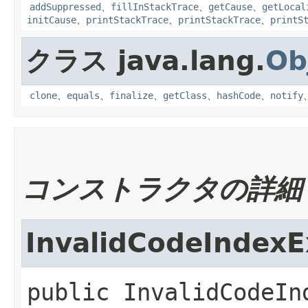
addSuppressed
、
fillInStackTrace
、
getCause
、
getLocal
initCause
、
printStackTrace
、
printStackTrace
、
printS
クラス java.lang.
Ob
clone
、
equals
、
finalize
、
getClass
、
hashCode
、
notify
コンストラクタの詳細
InvalidCodeIndexE
public
InvalidCodeIn