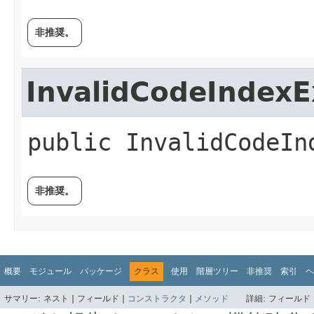
非推奨。
InvalidCodeIndexE
public
InvalidCodeIn
非推奨。
概要
モジュール
パッケージ
クラス
使用
階層ツリー
非推奨
索引
ヘ
サマリー:
ネスト |
フィールド |
コンストラクタ
|
メソッド
詳細:
フィールド 