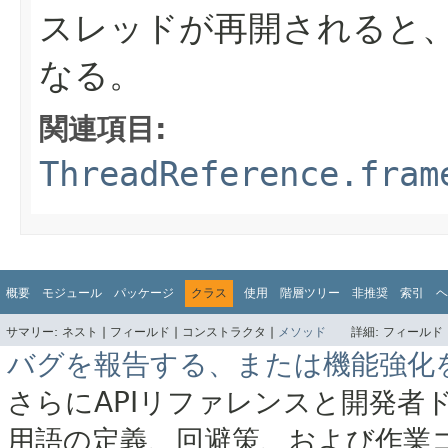
スレッドが再開されると
なる。
関連項目:
ThreadReference.fram
概要
モジュール
パッケージ
クラス
使用
階層ツリー
非推奨
索引
ヘ
サマリー:
ネスト |
フィールド |
コンストラクタ |
メソッド
詳細:
フィールド 
バグを報告する、または機能強化
さらにAPIリファレンスと開発者
用語の定義、回避策、および作業