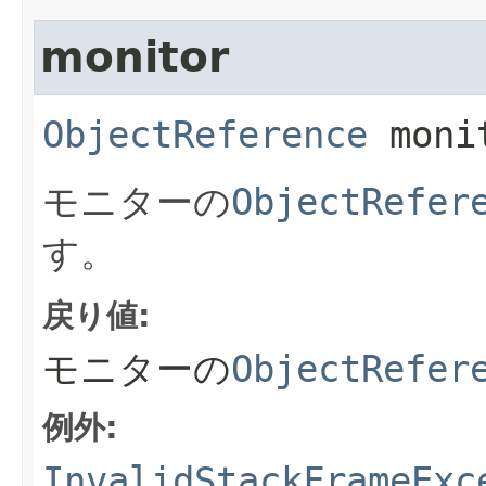
monitor
ObjectReference
moni
モニターの
ObjectRefer
す。
戻り値:
モニターの
ObjectRefer
例外:
InvalidStackFrameExc