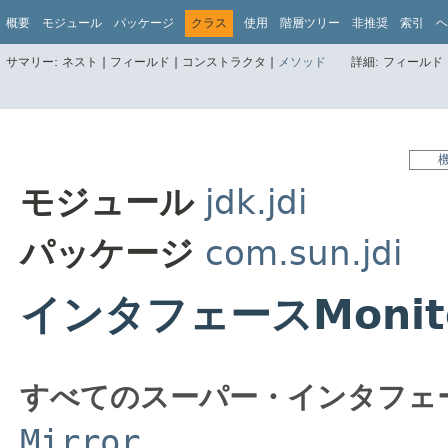
概要
モジュール
パッケージ
クラス
使用
階層ツリー
非推奨
索引
ヘ
サマリー:
ネスト |
フィールド |
コンストラクタ |
メソッド
詳細:
フィールド 
モジュール
jdk.jdi
パッケージ
com.sun.jdi
インタフェースMonito
すべてのスーパー・インタフェ
Mirror