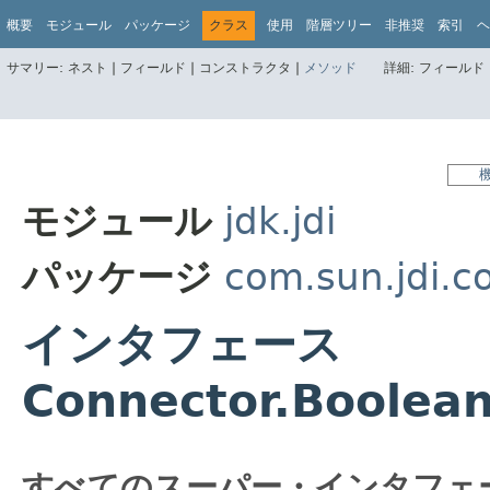
概要
モジュール
パッケージ
クラス
使用
階層ツリー
非推奨
索引
ヘ
サマリー:
ネスト |
フィールド |
コンストラクタ |
メソッド
詳細:
フィールド 
モジュール
jdk.jdi
パッケージ
com.sun.jdi.c
インタフェース
Connector.Boolea
すべてのスーパー・インタフェ