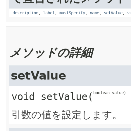
description
,
label
,
mustSpecify
,
name
,
setValue
,
v
メソッドの詳細
setValue
boolean value)
void
setValue
​(
引数の値を設定します。