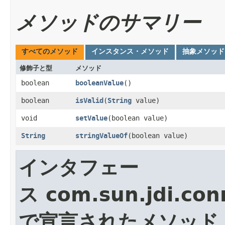
メソッドのサマリー
すべてのメソッド
インスタンス・メソッド
抽象メソッド
修飾子と型
メソッド
boolean
booleanValue
()
boolean
isValid
​(
String
value)
void
setValue
​(boolean value)
String
stringValueOf
​(boolean value)
インタフェー
ス com.sun.jdi.con
で宣言されたメソッド