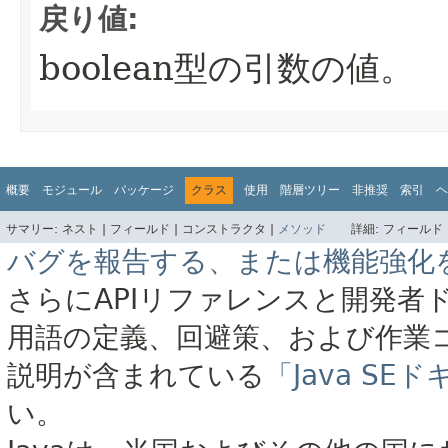
戻り値:
boolean型の引数の値。
概要
モジュール
パッケージ
クラス
使用
階層ツリー
非推奨
索引
ヘ
サマリー:
ネスト |
フィールド |
コンストラクタ |
メソッド
詳細:
フィールド 
バグを報告する、または機能強化
さらにAPIリファレンスと開発者
用語の定義、回避策、および作業
説明が含まれている
「Java S
い。