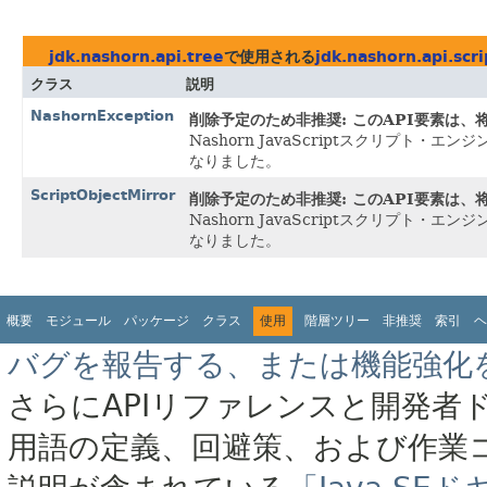
jdk.nashorn.api.tree
で使用される
jdk.nashorn.api.scri
クラス
説明
NashornException
削除予定のため非推奨: このAPI要素は
Nashorn JavaScriptスクリプト
なりました。
ScriptObjectMirror
削除予定のため非推奨: このAPI要素は
Nashorn JavaScriptスクリプト
なりました。
概要
モジュール
パッケージ
クラス
使用
階層ツリー
非推奨
索引
ヘ
バグを報告する、または機能強化
さらにAPIリファレンスと開発者
用語の定義、回避策、および作業