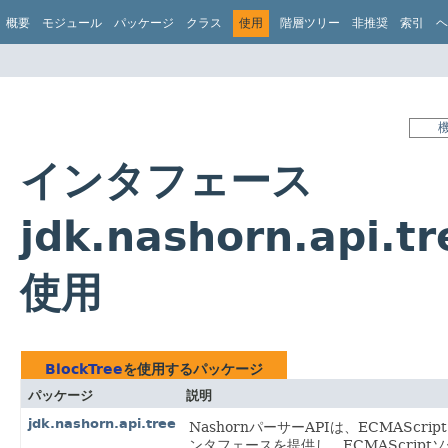
概要
モジュール
パッケージ
クラス
使用
階層ツリー
非推奨
索引
ヘ
インタフェース
jdk.nashorn.api.t
使用
BlockTree
を使用するパッケージ
パッケージ
説明
jdk.nashorn.api.tree
NashornパーサーAPIは、ECMASc
ンタフェースを提供し、ECMAScrip