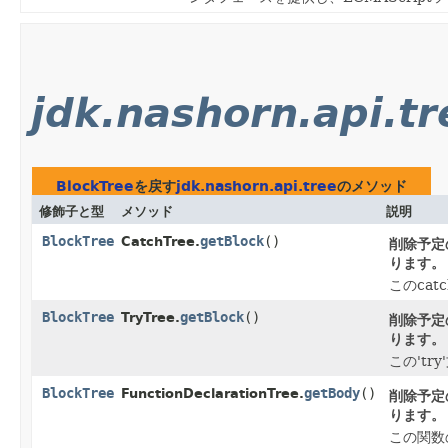
jdk.nashorn.api.tr
BlockTree
を戻す
jdk.nashorn.api.tree
のメソッド
修飾子と型
メソッド
説明
BlockTree
getBlock
()
CatchTree.
削除予定
ります。
このca
BlockTree
getBlock
()
TryTree.
削除予定
ります。
この'tr
BlockTree
getBody
()
FunctionDeclarationTree.
削除予定
ります。
この関数