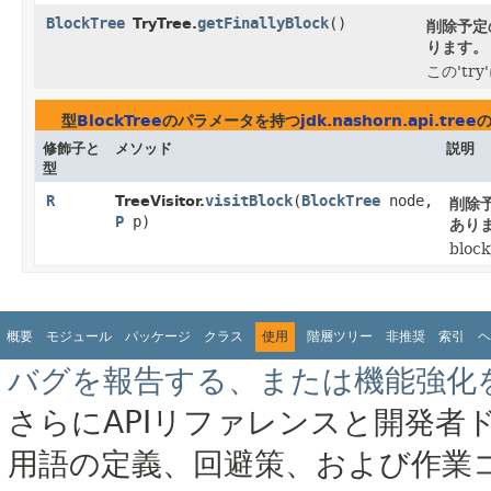
BlockTree
getFinallyBlock
()
TryTree.
削除予定
ります。
この'tr
型
BlockTree
のパラメータを持つ
jdk.nashorn.api.tree
修飾子と
メソッド
説明
型
R
visitBlock
​(
BlockTree
node,
TreeVisitor.
削除
P
p)
あり
blo
概要
モジュール
パッケージ
クラス
使用
階層ツリー
非推奨
索引
ヘ
バグを報告する、または機能強化
さらにAPIリファレンスと開発者
用語の定義、回避策、および作業