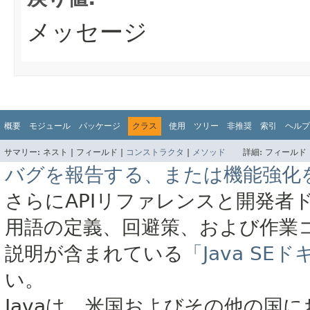
メッセージ
概要
モジュール
パッケージ
クラス
使用
ツリー
非推奨
索引
ヘルプ
サマリー:
ネスト |
フィールド |
コンストラクタ
|
メソッド
詳細:
フィールド 
バグを報告する、または機能強化
さらにAPIリファレンスと開発者
用語の定義、回避策、および作業
説明が含まれている
「Java S
い。
Javaは、米国およびその他の国に