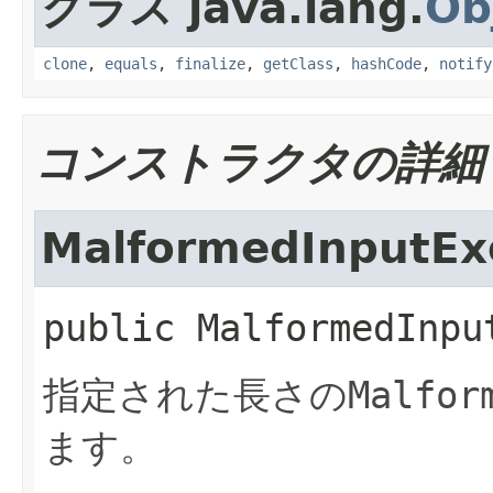
クラス java.lang.
Ob
clone
,
equals
,
finalize
,
getClass
,
hashCode
,
notify
コンストラクタの詳細
MalformedInputEx
public
MalformedInpu
指定された長さの
Malfor
ます。