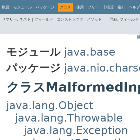
概要
モジュール
パッケージ
クラス
使用
ツリー
非推奨
索引
ヘルプ
サマリー:
ネスト |
フィールド |
コンストラクタ
|
メソッド
詳細:
フィールド 
モジュール
java.base
パッケージ
java.nio.chars
クラスMalformedInp
java.lang.Object
java.lang.Throwable
java.lang.Exception