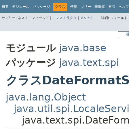
概要
モジュール
パッケージ
クラス
使用
ツリー
非推奨
索引
ヘルプ
サマリー:
ネスト |
フィールド |
コンストラクタ
|
メソッド
詳細:
フィールド 
モジュール
java.base
パッケージ
java.text.spi
クラスDateFormatSy
java.lang.Object
java.util.spi.LocaleServ
java.text.spi.DateFo