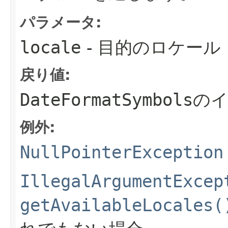
パラメータ:
locale
- 目的のロケール
戻り値:
DateFormatSymbols
の
例外:
NullPointerException
IllegalArgumentExcep
getAvailableLocales(