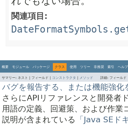
れでもない場合。
関連項目:
DateFormatSymbols.ge
概要
モジュール
パッケージ
クラス
使用
ツリー
非推奨
索引
ヘルプ
サマリー:
ネスト |
フィールド |
コンストラクタ
|
メソッド
詳細:
フィールド 
バグを報告する、または機能強化
さらにAPIリファレンスと開発者
用語の定義、回避策、および作業
説明が含まれている
「Java S