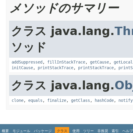
メソッドのサマリー
クラス java.lang.
Th
ソッド
addSuppressed
,
fillInStackTrace
,
getCause
,
getLocal
initCause
,
printStackTrace
,
printStackTrace
,
printS
クラス java.lang.
Ob
clone
,
equals
,
finalize
,
getClass
,
hashCode
,
notify
概要
モジュール
パッケージ
クラス
使用
ツリー
非推奨
索引
ヘルプ