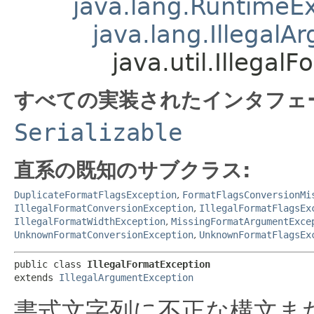
java.lang.RuntimeE
java.lang.Illegal
java.util.Illegal
すべての実装されたインタフェ
Serializable
直系の既知のサブクラス:
DuplicateFormatFlagsException
,
FormatFlagsConversionMi
IllegalFormatConversionException
,
IllegalFormatFlagsEx
IllegalFormatWidthException
,
MissingFormatArgumentExce
UnknownFormatConversionException
,
UnknownFormatFlagsEx
public class 
IllegalFormatException
extends 
IllegalArgumentException
書式文字列に不正な構文ま