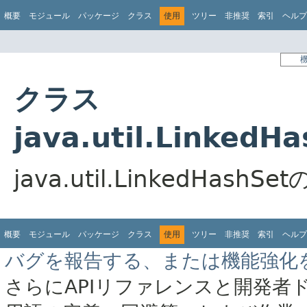
概要
モジュール
パッケージ
クラス
使用
ツリー
非推奨
索引
ヘルプ
クラス
java.util.Linked
java.util.LinkedHa
概要
モジュール
パッケージ
クラス
使用
ツリー
非推奨
索引
ヘルプ
バグを報告する、または機能強化
さらにAPIリファレンスと開発者