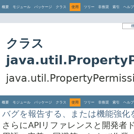
概要
モジュール
パッケージ
クラス
使用
ツリー
非推奨
索引
ヘルプ
クラス
java.util.Proper
java.util.PropertyP
概要
モジュール
パッケージ
クラス
使用
ツリー
非推奨
索引
ヘルプ
バグを報告する、または機能強化
さらにAPIリファレンスと開発者