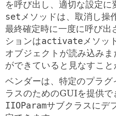
を呼び出し、適切な設定に
set
メソッドは、取消し操
最終確定時に一度に呼び出
ションは
activate
メソッ
オブジェクトが読み込みま
ができていると見なすこと
ベンダーは、特定のプラグ
ラスのためのGUIを提供で
IIOParam
サブクラスにデ