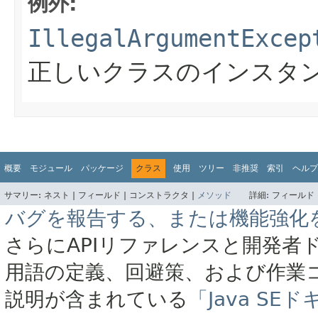
例外:
IllegalArgumentExcep
正しいクラスのインスタ
概要
モジュール
パッケージ
クラス
使用
ツリー
非推奨
索引
ヘルプ
サマリー:
ネスト |
フィールド |
コンストラクタ |
メソッド
詳細:
フィールド 
バグを報告する、または機能強化
さらにAPIリファレンスと開発者
用語の定義、回避策、および作業
説明が含まれている
「Java S