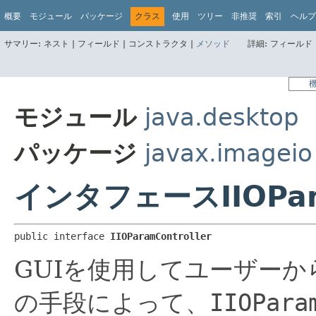
概要
モジュール
パッケージ
クラス
使用
ツリー
非推奨
索引
ヘルプ
サマリー:
ネスト |
フィールド |
コンストラクタ |
メソッド
詳細:
フィールド 
モジュール
java.desktop
パッケージ
javax.imageio
インタフェースIIOPara
public interface 
IIOParamController
GUIを使用してユーザー
の手段によって、
IIOPara