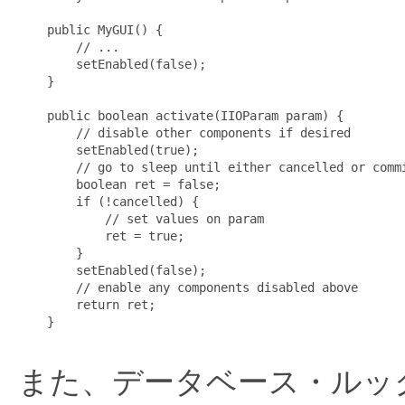
    public MyGUI() {

        // ...

        setEnabled(false);

    }

    public boolean activate(IIOParam param) {

        // disable other components if desired

        setEnabled(true);

        // go to sleep until either cancelled or commi
        boolean ret = false;

        if (!cancelled) {

            // set values on param

            ret = true;

        }

        setEnabled(false);

        // enable any components disabled above

        return ret;

    }

また、データベース・ルッ