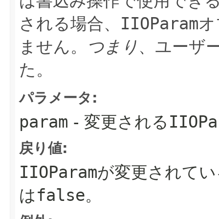
は書込み操作で使用でき
される場合、
IIOParam
オ
ません。
つまり
、ユーザ
た。
パラメータ:
param
- 変更される
IIOPa
戻り値:
IIOParam
が変更されてい
は
false
。