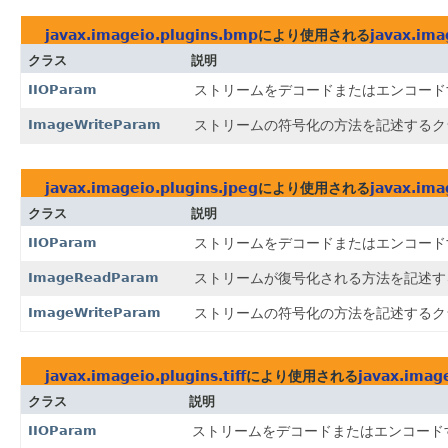
javax.imageio.plugins.bmp
により使用される
javax.ima
クラス
説明
IIOParam
ストリームをデコードまたはエンコード
ImageWriteParam
ストリームの符号化の方法を記述するク
javax.imageio.plugins.jpeg
により使用される
javax.ima
クラス
説明
IIOParam
ストリームをデコードまたはエンコード
ImageReadParam
ストリームが復号化される方法を記述す
ImageWriteParam
ストリームの符号化の方法を記述するク
javax.imageio.plugins.tiff
により使用される
javax.imag
クラス
説明
IIOParam
ストリームをデコードまたはエンコード