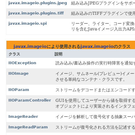
javax.imageio.plugins.jpeg
組み込みJPEGプラグインをサポ
javax.imageio.plugins.tiff
組み込みのTIFFプラグインで
javax.imageio.spi
リーダー、ライター、コード変換
リを含むJavaイメージ入出力AP
javax.imageio
により使用される
javax.imageio
のクラス
クラス
説明
IIOException
読み込み/書込み操作の実行時障害を通知
IIOImage
イメージ、サムネール(プレビュー)イメ
させる単純なコンテナ・クラスです。
IIOParam
ストリームをデコードまたはエンコード
IIOParamController
GUIを使用してユーザーから値を取得す
オブジェクトにより実装されるインタフ
ImageReader
イメージを解析して復号化する抽象スー
ImageReadParam
ストリームが復号化される方法を記述す