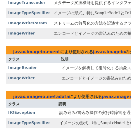
ImageTranscoder
メタデータ変換機能を提供するインタフ
ImageTypeSpecifier
イメージの形式、特に
SampleModel
と
Co
ImageWriteParam
ストリームの符号化の方法を記述するク
ImageWriter
エンコードとイメージの書込みのための
javax.imageio.event
により使用される
javax.imageio
の
クラス
説明
ImageReader
イメージを解析して復号化する抽象
ImageWriter
エンコードとイメージの書込みのた
javax.imageio.metadata
により使用される
javax.image
クラス
説明
IIOException
読み込み/書込み操作の実行時障害を
ImageTypeSpecifier
イメージの形式、特に
SampleModel
と