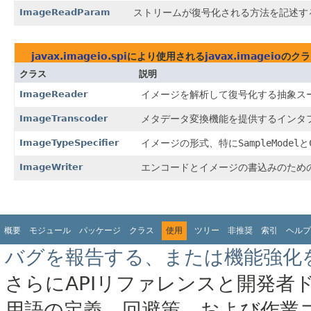
ImageReadParam
ストリームが復号化される方法を記述す
javax.imageio.spi
により使用される
javax.imageio
のクラ
クラス
説明
ImageReader
イメージを解析して復号化する抽象ス
ImageTranscoder
メタデータ変換機能を提供するインタ
ImageTypeSpecifier
イメージの形式、特に
SampleModel
と
ImageWriter
エンコードとイメージの書込みのため
概要
モジュール
パッケージ
クラス
使用
ツリー
非推奨
索引
ヘルプ
バグを報告する、または機能強化
さらにAPIリファレンスと開発者
用語の定義、回避策、および作業