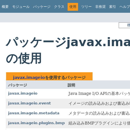
概要
モジュール
パッケージ
クラス
使用
ツリー
非推奨
索引
ヘルプ
パッケージjavax.ima
の使用
javax.imageio
を使用するパッケージ
パッケージ
説明
javax.imageio
Java Image I/O APIの基本
javax.imageio.event
イメージの読み込みおよび書込み時
javax.imageio.metadata
メタデータの読み込みおよび書込み
javax.imageio.plugins.bmp
組み込みBMPプラグインにより使