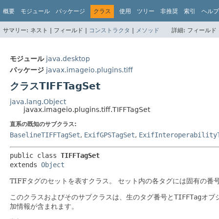
概要
モジュール
パッケージ
クラス
使用
ツリー
非推奨
索引
ヘルプ
サマリー:
ネスト |
フィールド |
コンストラクタ
|
メソッド
詳細:
フィールド 
モジュール
java.desktop
パッケージ
javax.imageio.plugins.tiff
クラスTIFFTagSet
java.lang.Object
javax.imageio.plugins.tiff.TIFFTagSet
直系の既知のサブクラス:
BaselineTIFFTagSet
,
ExifGPSTagSet
,
ExifInteroperability
public class 
TIFFTagSet
extends 
Object
TIFFタグのセットを表すクラス。
セット内の各タグには固有の番号
このクラスおよびそのサブクラスは、生のタグ番号と
TIFFTag
オブ
加情報が含まれます。