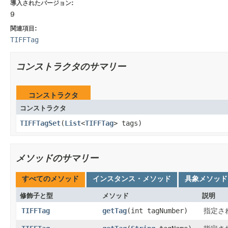
導入されたバージョン:
9
関連項目:
TIFFTag
コンストラクタのサマリー
コンストラクタ
コンストラクタ
TIFFTagSet
​(
List
<
TIFFTag
> tags)
メソッドのサマリー
すべてのメソッド
インスタンス・メソッド
具象メソッド
修飾子と型
メソッド
説明
TIFFTag
getTag
​(int tagNumber)
指定さ