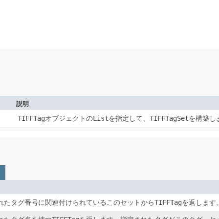
説明
TIFFTag
オブジェクトの
List
を指定して、
TIFFTagSet
を構築し
れたタグ番号に関連付けられているこのセットから
TIFFTag
を返します