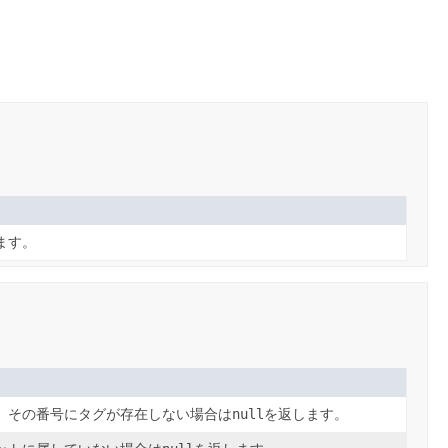
ます。
。その番号にタグが存在しない場合は
null
を返します。