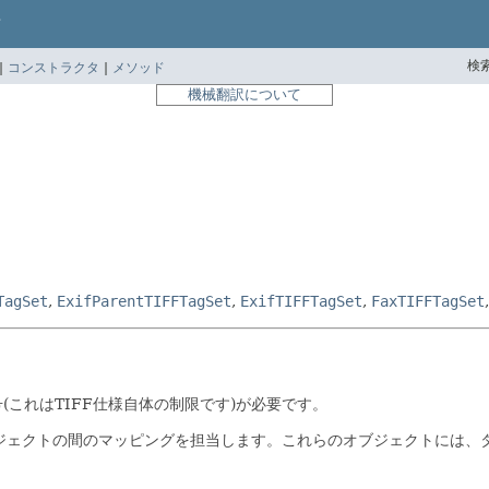
検索
|
コンストラクタ
|
メソッド
機械翻訳について
TagSet
,
ExifParentTIFFTagSet
,
ExifTIFFTagSet
,
FaxTIFFTagSet
(これはTIFF仕様自体の制限です)が必要です。
ジェクトの間のマッピングを担当します。これらのオブジェクトには、