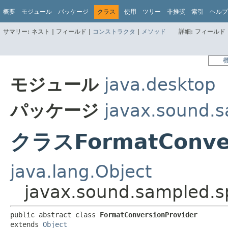
概要
モジュール
パッケージ
クラス
使用
ツリー
非推奨
索引
ヘルプ
サマリー:
ネスト |
フィールド |
コンストラクタ
|
メソッド
詳細:
フィールド 
モジュール
java.desktop
パッケージ
javax.sound.s
クラスFormatConver
java.lang.Object
javax.sound.sampled.s
public abstract class 
FormatConversionProvider
extends 
Object