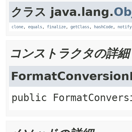
クラス java.lang.
Ob
clone
,
equals
,
finalize
,
getClass
,
hashCode
,
notify
コンストラクタの詳細
FormatConversion
public
FormatConvers