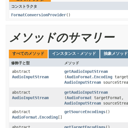
コンストラクタ
FormatConversionProvider
()
メソッドのサマリー
すべてのメソッド
インスタンス・メソッド
抽象メソッド
修飾子と型
メソッド
abstract
getAudioInputStream
AudioInputStream
(
AudioFormat.Encoding
target
AudioInputStream
sourceStrea
abstract
getAudioInputStream
AudioInputStream
(
AudioFormat
targetFormat,
AudioInputStream
sourceStrea
abstract
getSourceEncodings
()
AudioFormat.Encoding
[]
abstract
getTargetEncodings
()