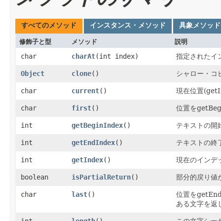
すべてのメソッド
インスタンス・メソッド
具象メソッド
修飾子と型
メソッド
説明
char
charAt
​(int index)
指定されたイ
Object
clone
()
シャロー・コ
char
current
()
現在位置(ge
char
first
()
位置をgetB
int
getBeginIndex
()
テキストの開
int
getEndIndex
()
テキストの終
int
getIndex
()
現在のインデ
boolean
isPartialReturn
()
部分的戻り値
char
last
()
位置をgetEn
ある文字を返
int
length
()
この文字シー