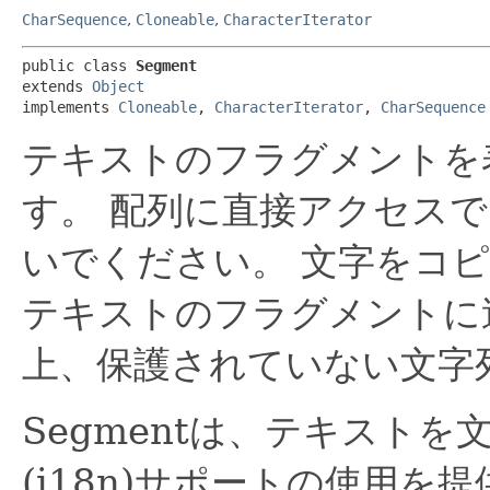
CharSequence
,
Cloneable
,
CharacterIterator
public class 
Segment
extends 
Object
implements 
Cloneable
, 
CharacterIterator
, 
CharSequence
テキストのフラグメントを
す。
配列に直接アクセスで
いでください。
文字をコ
テキストのフラグメントに
上、保護されていない文字
Segmentは、テキスト
(i18n)サポートの使用を