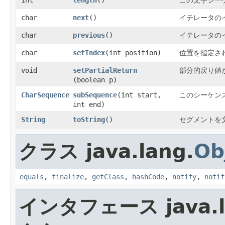
char
next
()
イテレータの
char
previous
()
イテレータの
char
setIndex
​(int position)
位置を指定さ
void
setPartialReturn
部分的戻り値
(boolean p)
CharSequence
subSequence
​(int start,
このシーケン
int end)
String
toString
()
セグメントを
クラス java.lang.
Ob
equals
,
finalize
,
getClass
,
hashCode
,
notify
,
notif
インタフェース java.l