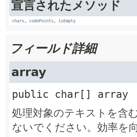
宣言されたメソッド
chars
,
codePoints
,
isEmpty
フィールド詳細
array
public
char[]
array
処理対象のテキストを含
ないでください。効率を