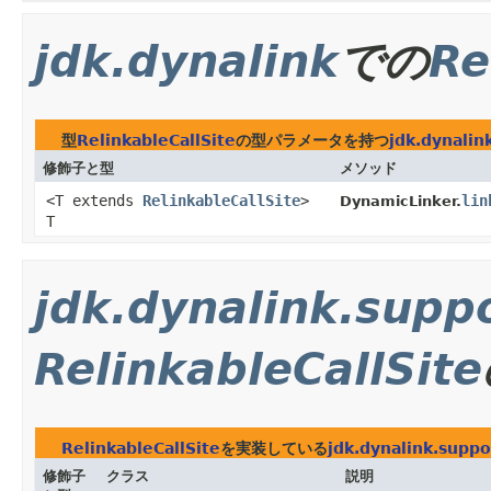
jdk.dynalink
での
Re
型
RelinkableCallSite
の型パラメータを持つ
jdk.dynalin
修飾子と型
メソッド
<T extends
RelinkableCallSite
>
lin
DynamicLinker.
T
jdk.dynalink.supp
RelinkableCallSite
RelinkableCallSite
を実装している
jdk.dynalink.suppo
修飾子
クラス
説明