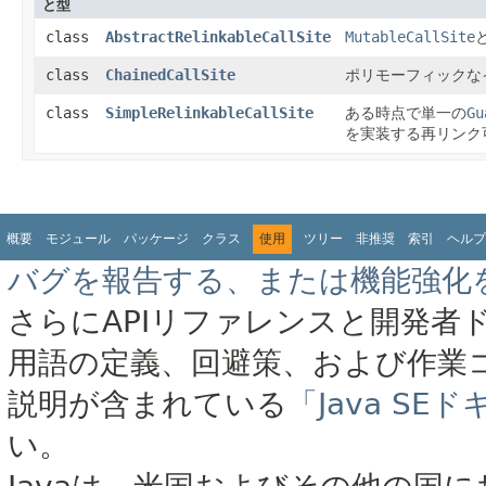
と型
class
AbstractRelinkableCallSite
MutableCallSite
class
ChainedCallSite
ポリモーフィックな
class
SimpleRelinkableCallSite
ある時点で単一の
Gu
を実装する再リンク
概要
モジュール
パッケージ
クラス
使用
ツリー
非推奨
索引
ヘルプ
バグを報告する、または機能強化
さらにAPIリファレンスと開発者
用語の定義、回避策、および作業
説明が含まれている
「Java S
い。