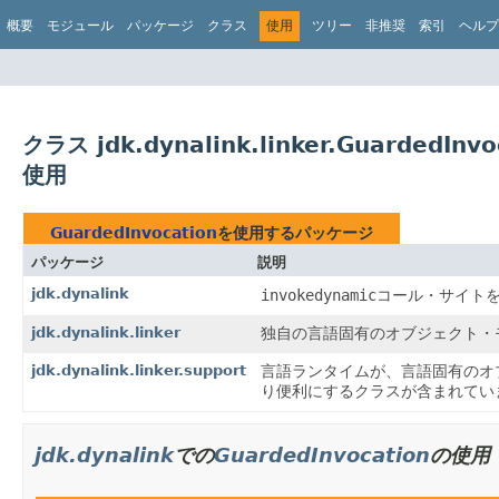
概要
モジュール
パッケージ
クラス
使用
ツリー
非推奨
索引
ヘルプ
クラス jdk.dynalink.linker.GuardedInv
使用
GuardedInvocation
を使用するパッケージ
パッケージ
説明
jdk.dynalink
invokedynamic
コール・サイト
jdk.dynalink.linker
独自の言語固有のオブジェクト・
jdk.dynalink.linker.support
言語ランタイムが、言語固有のオ
り便利にするクラスが含まれてい
jdk.dynalink
での
GuardedInvocation
の使用