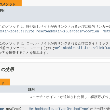
のメソッド
説明
このメソッドは、呼び出しサイトが再リンクされるたびに動的リンカー
RelinkableCallSite.resetAndRelink(GuardedInvocation, Met
このメソッドは、コール・サイトが再リンクされるたびにダイナミック
以前のリンケージ・ステート(それは
RelinkableCallSite.relink(Gu
か?)を破棄することを望みます。
n
の使用
ッド
説明
スイッチ・ポイントが追加された新しい保護呼び出
pe
newType)
MethodHandle.asType(MethodType)
がその呼び