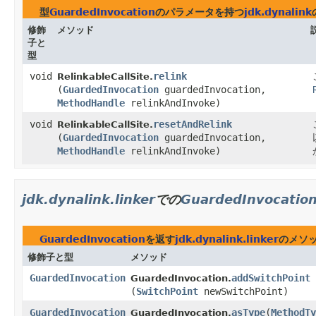
型
GuardedInvocation
のパラメータを持つ
jdk.dynalink
修飾
メソッド
子と
型
void
relink
RelinkableCallSite.
(
GuardedInvocation
guardedInvocation,
MethodHandle
relinkAndInvoke)
void
resetAndRelink
RelinkableCallSite.
(
GuardedInvocation
guardedInvocation,
MethodHandle
relinkAndInvoke)
jdk.dynalink.linker
での
GuardedInvocatio
GuardedInvocation
を返す
jdk.dynalink.linker
のメソ
修飾子と型
メソッド
GuardedInvocation
addSwitchPoint
GuardedInvocation.
(
SwitchPoint
newSwitchPoint)
GuardedInvocation
asType
​(
MethodTy
GuardedInvocation.