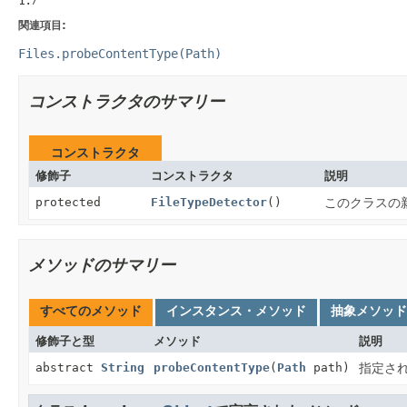
関連項目:
Files.probeContentType(Path)
コンストラクタのサマリー
コンストラクタ
修飾子
コンストラクタ
説明
protected
FileTypeDetector
()
このクラスの
メソッドのサマリー
すべてのメソッド
インスタンス・メソッド
抽象メソッド
修飾子と型
メソッド
説明
abstract
String
probeContentType
(
Path
path)
指定さ