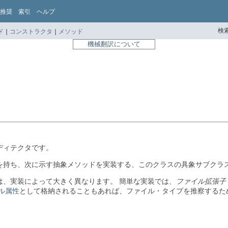
推奨
索引
ヘルプ
検索
 |
コンストラクタ
|
メソッド
機械翻訳について
ディテクタです。
を持ち、次に示す抽象メソッドを実装する、このクラスの具象サブクラ
は、実装によって大きく異なります。
簡単な実装では、
ファイル拡張子
ル
属性
として格納されることもあれば、ファイル・タイプを推察するた