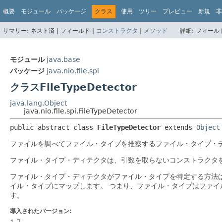
概要
モジュール
パッケージ
クラス
使用
ツリー
プレビュー
新規
非
サマリー:
ネスト済 |
フィールド |
コンストラクタ
|
メソッド
詳細:
フィールド
モジュール
java.base
パッケージ
java.nio.file.spi
クラスFileTypeDetector
java.lang.Object
java.nio.file.spi.FileTypeDetector
public abstract class 
FileTypeDetector
extends 
Object
ファイルを調べてファイル・タイプを推察するファイル・タイプ・
ファイル・タイプ・ディテクタは、引数を取らないコンストラクタ
ファイル・タイプ・ディテクタがファイル・タイプを特定する方法
イル・タイプにマップします。
つまり、ファイル・タイプはファイ
す。
導入されたバージョン:
1.7