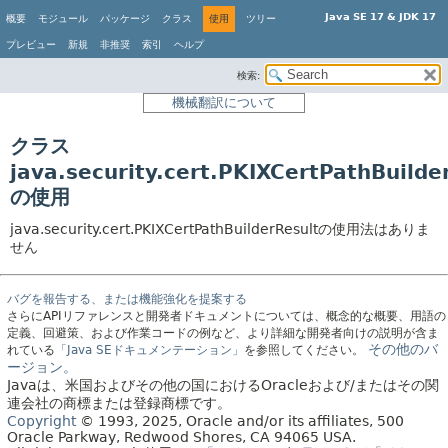
Java SE 17 & JDK 17
概要
モジュール
パッケージ
クラス
使用
ツリー
プレビュー
新規
非推奨
索引
ヘルプ
検索:
機械翻訳について
クラス
java.security.cert.PKIXCertPathBuilde
の使用
java.security.cert.PKIXCertPathBuilderResultの使用法はありま
せん
バグを報告する、または機能強化を提案する
さらにAPIリファレンスと開発者ドキュメントについては、概念的な概要、用語の
定義、回避策、および作業コードの例など、より詳細な開発者向けの説明が含ま
その他のバ
れている
「Java SEドキュメンテーション」
を参照してください。
ージョン。
Javaは、米国およびその他の国におけるOracleおよび/またはその関
連会社の商標または登録商標です。
Copyright
© 1993, 2025, Oracle and/or its affiliates, 500
Oracle Parkway, Redwood Shores, CA 94065 USA.