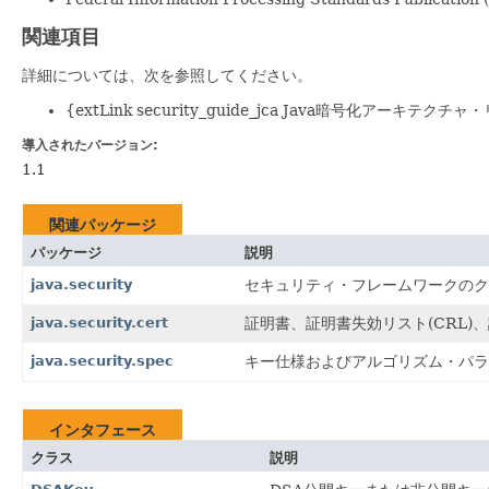
関連項目
詳細については、次を参照してください。
{extLink security_guide_jca Java暗号化アーキテ
導入されたバージョン:
1.1
関連パッケージ
パッケージ
説明
java.security
セキュリティ・フレームワークのク
java.security.cert
証明書、証明書失効リスト(CRL
java.security.spec
キー仕様およびアルゴリズム・パラ
インタフェース
クラス
説明