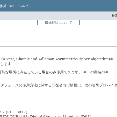
推奨
索引
ヘルプ
検索
機械翻訳について
Rivest, Shamir and Adleman AsymmetricCipher algorit
提供します。
可能な場所に存在している場合のみ使用できます。
キーの実装のキー・
ンタフェースの使用方法に関する開発者向け情報は、次の暗号プロバイ
.2 (RFC 8017)
(FIPS PUB) 186: Digital Signature Standard (DSS)