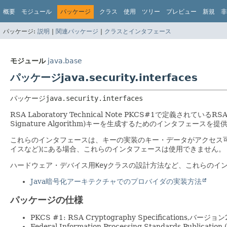
概要
モジュール
パッケージ
クラス
使用
ツリー
プレビュー
新規
非
パッケージ:
説明
|
関連パッケージ
|
クラスとインタフェース
モジュール
java.base
パッケージjava.security.interfaces
パッケージ
java.security.interfaces
RSA Laboratory Technical Note PKCS#1で定義されているRSA (
Signature Algorithm)キーを生成するためのインタフェースを
これらのインタフェースは、キーの実装のキー・データがアクセス
イスなど)にある場合、これらのインタフェースは使用できません。
ハードウェア・デバイス用
Key
クラスの設計方法など、これらのイ
Java暗号化アーキテクチャでのプロバイダの実装方法
パッケージの仕様
PKCS #1: RSA Cryptography Specifications,バージョン2
Federal Information Processing Standards Publication 