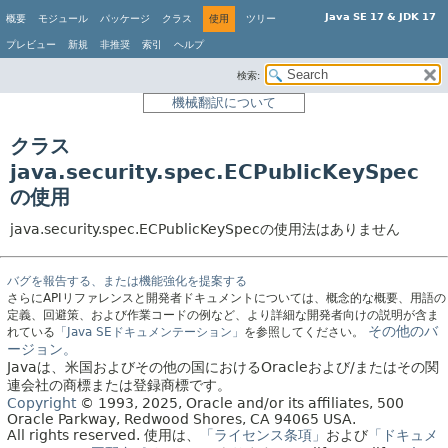
Java SE 17 & JDK 17
概要
モジュール
パッケージ
クラス
使用
ツリー
プレビュー
新規
非推奨
索引
ヘルプ
検索:
機械翻訳について
クラス
java.security.spec.ECPublicKeySpec
の使用
java.security.spec.ECPublicKeySpecの使用法はありません
バグを報告する、または機能強化を提案する
さらにAPIリファレンスと開発者ドキュメントについては、概念的な概要、用語の
定義、回避策、および作業コードの例など、より詳細な開発者向けの説明が含ま
その他のバ
れている
「Java SEドキュメンテーション」
を参照してください。
ージョン。
Javaは、米国およびその他の国におけるOracleおよび/またはその関
連会社の商標または登録商標です。
Copyright
© 1993, 2025, Oracle and/or its affiliates, 500
Oracle Parkway, Redwood Shores, CA 94065 USA.
All rights reserved.
使用は、
「ライセンス条項」
および
「ドキュメ