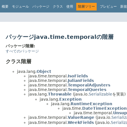
概要
モジュール
パッケージ
クラス
使用
階層ツリー
プレビュー
新規
パッケージjava.time.temporalの階層
パッケージ階層:
すべてのパッケージ
クラス階層
java.lang.
Object
java.time.temporal.
IsoFields
java.time.temporal.
JulianFields
java.time.temporal.
TemporalAdjusters
java.time.temporal.
TemporalQueries
java.lang.
Throwable
(java.io.
Serializable
を実装)
java.lang.
Exception
java.lang.
RuntimeException
java.time.
DateTimeException
java.time.temporal.
Unsup
java.time.temporal.
ValueRange
(java.io.
Seriali
java.time.temporal.
WeekFields
(java.io.
Serializ