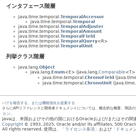
インタフェース階層
java.time.temporal.
TemporalAccessor
java.time.temporal.
Temporal
java.time.temporal.
TemporalAdjuster
java.time.temporal.
TemporalAmount
java.time.temporal.
TemporalField
java.time.temporal.
TemporalQuery
<R>
java.time.temporal.
TemporalUnit
列挙クラス階層
java.lang.
Object
java.lang.
Enum
<E> (java.lang.
Comparable
<T>、
java.time.temporal.
ChronoField
(java.tim
java.time.temporal.
ChronoUnit
(java.time
バグを報告する、または機能強化を提案する
さらにAPIリファレンスと開発者ドキュメントについては、概念的な概要、用語
ョン。
Javaは、米国およびその他の国におけるOracleおよび/またはそ
Copyright
© 1993, 2025, Oracle and/or its affiliates, 500 Or
All rights reserved.
使用は、
「ライセンス条項」
および
「ドキュメ