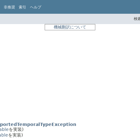
非推奨
索引
ヘルプ
検索
機械翻訳について
portedTemporalTypeException
zable
を実装)
able
を実装)