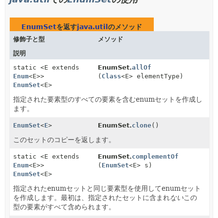
EnumSet
を返す
java.util
のメソッド
修飾子と型
メソッド
説明
static <E extends
EnumSet.
allOf
Enum
<E>>
(
Class
<E> elementType)
EnumSet
<E>
指定された要素型のすべての要素を含むenumセットを作成し
ます。
EnumSet
<
E
>
EnumSet.
clone
()
このセットのコピーを返します。
static <E extends
EnumSet.
complementOf
Enum
<E>>
(
EnumSet
<E> s)
EnumSet
<E>
指定されたenumセットと同じ要素型を使用してenumセット
を作成します。最初は、指定されたセットに含まれ
ない
この
型の要素がすべて含められます。