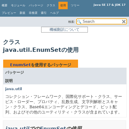
Java SE 17 & JDK 17
概要
モジュール
パッケージ
クラス
使用
ツリー
プレビュー
新規
非推奨
索引
ヘルプ
検索:
機械翻訳について
クラス
java.util.EnumSetの使用
EnumSet
を使用するパッケージ
パッケージ
説明
java.util
コレクション・フレームワーク、国際化サポート・クラス、サー
ビス・ローダー、プロパティ、乱数生成、文字列解析とスキャ
ン・クラス、Base64エンコーディングとデコード、ビット配
列、およびその他のユーティリティ・クラスが含まれています。
java.util
での
EnumSet
の使用