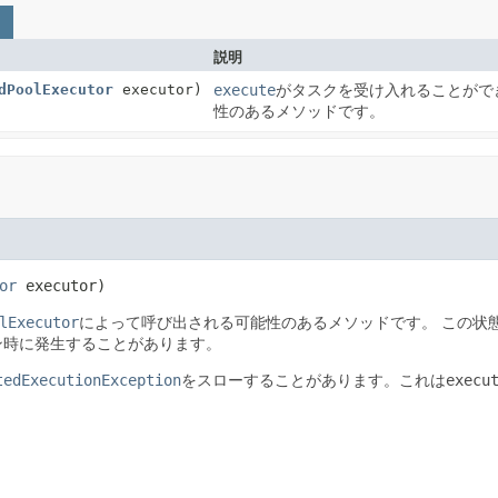
説明
dPoolExecutor
executor)
execute
がタスクを受け入れることがで
性のあるメソッドです。
or
 executor)
lExecutor
によって呼び出される可能性のあるメソッドです。
この状
ウン時に発生することがあります。
tedExecutionException
をスローすることがあります。これは
execu