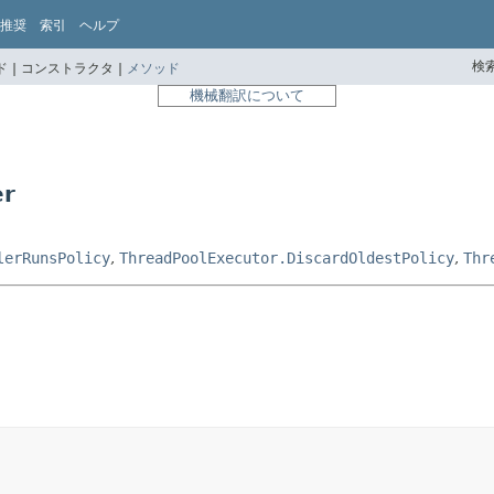
推奨
索引
ヘルプ
検索
 |
コンストラクタ |
メソッド
機械翻訳について
r
lerRunsPolicy
,
ThreadPoolExecutor.DiscardOldestPolicy
,
Thr