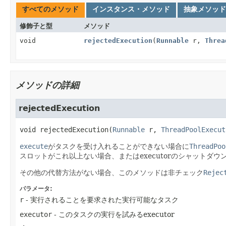
すべてのメソッド
インスタンス・メソッド
抽象メソッド
修飾子と型
メソッド
void
rejectedExecution
(
Runnable
r,
Threa
メソッドの詳細
rejectedExecution
void
rejectedExecution
(
Runnable
 r, 
ThreadPoolExecut
execute
がタスクを受け入れることができない場合に
ThreadPoo
スロットがこれ以上ない場合、またはexecutorのシャットダ
その他の代替方法がない場合、このメソッドは非チェック
Rejec
パラメータ:
r
- 実行されることを要求された実行可能なタスク
executor
- このタスクの実行を試みるexecutor