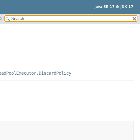
Java SE 17 & JDK 17
:
eadPoolExecutor.DiscardPolicy