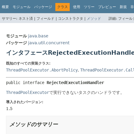
概要
モジュール
パッケージ
クラス
使用
ツリー
プレビュー
新規
非
サマリー:
ネスト済 |
フィールド |
コンストラクタ |
メソッド
詳細:
フィールド
モジュール
java.base
パッケージ
java.util.concurrent
インタフェースRejectedExecutionHandle
既知のすべての実装クラス:
ThreadPoolExecutor.AbortPolicy
,
ThreadPoolExecutor.Cal
public interface 
RejectedExecutionHandler
ThreadPoolExecutor
で実行できないタスクのハンドラです。
導入されたバージョン:
1.5
メソッドのサマリー