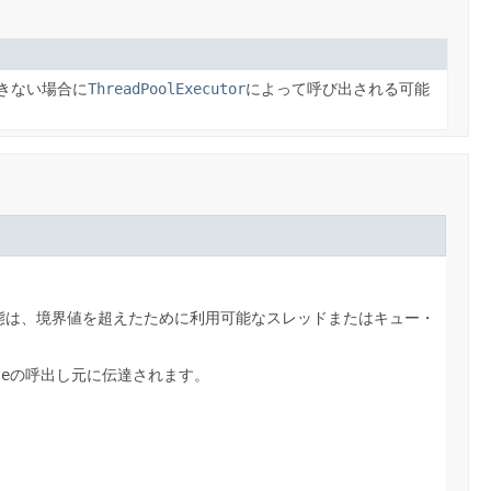
きない場合に
ThreadPoolExecutor
によって呼び出される可能
態は、境界値を超えたために利用可能なスレッドまたはキュー・
te
の呼出し元に伝達されます。