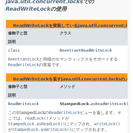
java.util.concurrent.locks
での
ReadWriteLock
の使用
ReadWriteLock
を実装している
java.util.concurrent.loc
修飾子と型
クラス
説明
class
ReentrantReadWriteLock
ReentrantLock
と同様のセマンティックスをサポートする
ReadWriteLock
の実装です。
ReadWriteLock
を返す
java.util.concurrent.locks
のメ
修飾子と型
メソッド
説明
ReadWriteLock
StampedLock.
asReadWriteLock
()
このStampedLockの
ReadWriteLock
ビューを返します。そ
こでは、
readLock()
メソッドが
StampedLock.asReadLock()
にマップされ、
writeLock()
が
StampedLock.asWriteLock()
にマップされます。