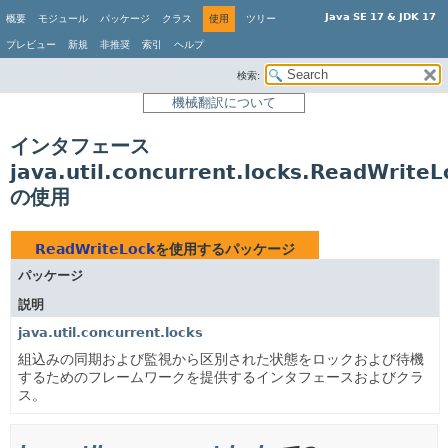
Java SE 17 & JDK 17
概要
モジュール
パッケージ
クラス
使用
ツリー
プレビュー
新規
非推奨
索引
ヘルプ
検索:
機械翻訳について
インタフェース
java.util.concurrent.locks.ReadWriteL
の使用
ReadWriteLock
を使用するパッケージ
パッケージ
説明
java.util.concurrent.locks
組込みの同期および監視から区別された状態をロックおよび待機
するためのフレームワークを提供するインタフェースおよびクラ
ス。