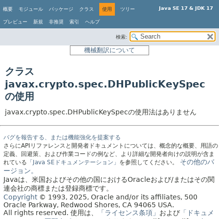
Java SE 17 & JDK 17
概要
モジュール
パッケージ
クラス
使用
ツリー
プレビュー
新規
非推奨
索引
ヘルプ
検索:
機械翻訳について
クラス
javax.crypto.spec.DHPublicKeySpec
の使用
javax.crypto.spec.DHPublicKeySpecの使用法はありません
バグを報告する、または機能強化を提案する
さらにAPIリファレンスと開発者ドキュメントについては、概念的な概要、用語の
定義、回避策、および作業コードの例など、より詳細な開発者向けの説明が含ま
その他のバ
れている
「Java SEドキュメンテーション」
を参照してください。
ージョン。
Javaは、米国およびその他の国におけるOracleおよび/またはその関
連会社の商標または登録商標です。
Copyright
© 1993, 2025, Oracle and/or its affiliates, 500
Oracle Parkway, Redwood Shores, CA 94065 USA.
All rights reserved.
使用は、
「ライセンス条項」
および
「ドキュメ