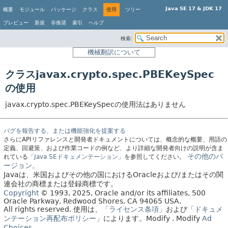
Java SE 17 & JDK 17
概要
モジュール
パッケージ
クラス
使用
ツリー
プレビュー
新規
非推奨
索引
ヘルプ
検索:
機械翻訳について
クラスjavax.crypto.spec.PBEKeySpec
の使用
javax.crypto.spec.PBEKeySpecの使用法はありません
バグを報告する、または機能強化を提案する
さらにAPIリファレンスと開発者ドキュメントについては、概念的な概要、用語の
定義、回避策、および作業コードの例など、より詳細な開発者向けの説明が含ま
その他のバ
れている
「Java SEドキュメンテーション」
を参照してください。
ージョン。
Javaは、米国およびその他の国におけるOracleおよび/またはその関
連会社の商標または登録商標です。
Copyright
© 1993, 2025, Oracle and/or its affiliates, 500
Oracle Parkway, Redwood Shores, CA 94065 USA.
All rights reserved.
使用は、
「ライセンス条項」
および
「ドキュメ
ンテーション再配布ポリシー」
によります。
Modify
. Modify
Ad
Choices
.